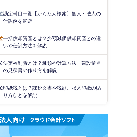
位
勘定科目一覧【かんたん検索】個人・法人の
仕訳例を網羅！
位
一括償却資産とは？少額減価償却資産との違
いや仕訳方法を解説
位
法定福利費とは？種類や計算方法、建設業界
の見積書の作り方を解説
位
印紙税とは？課税文書や税額、収入印紙の貼
り方などを解説