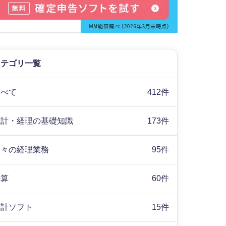
カテゴリ一覧
すべて
412件
会計・経理の基礎知識
173件
日々の経理業務
95件
決算
60件
会計ソフト
15件