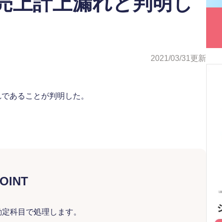
売上計上漏れと判明し
2021/03/31
更新
れであることが判明した。
OINT
勘定科目で処理します。