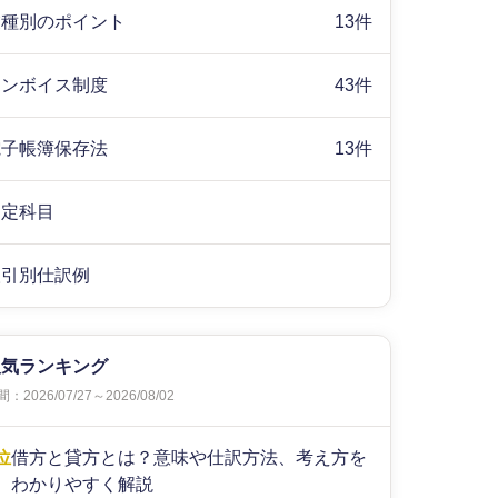
業種別のポイント
13件
インボイス制度
43件
電子帳簿保存法
13件
勘定科目
取引別仕訳例
人気ランキング
：2026/07/27～2026/08/02
位
借方と貸方とは？意味や仕訳方法、考え方を
わかりやすく解説