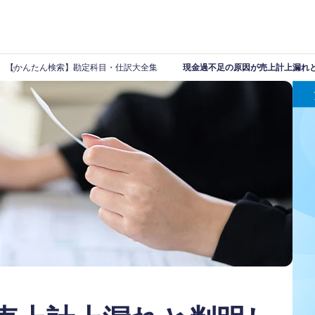
【かんたん検索】勘定科目・仕訳大全集
現金過不足の原因が売上計上漏れ