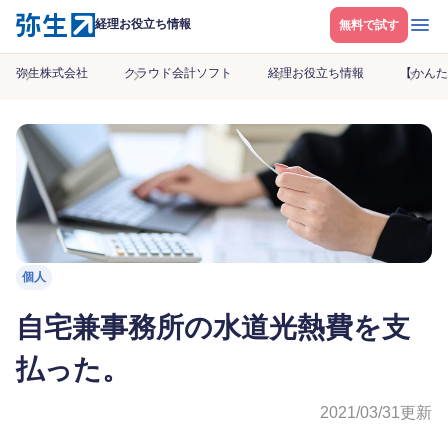
メニ
経理お役立ち情報
無料で試す
弥生株式会社
クラウド会計ソフト
経理お役立ち情報
【かんた
個人
自宅兼事務所の水道光熱費を支
払った。
2021/03/31
更新