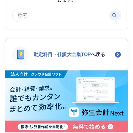
勘定科目・仕訳大全集TOP
へ戻る