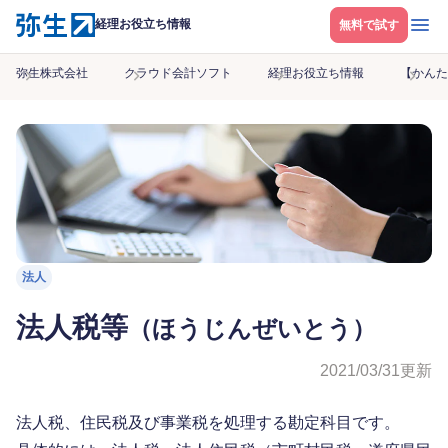
メニ
経理お役立ち情報
無料で試す
弥生株式会社
クラウド会計ソフト
経理お役立ち情報
【かんた
法人
法人税等
（ほうじんぜいとう）
2021/03/31
更新
法人税、住民税及び事業税を処理する勘定科目です。