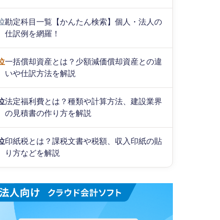
位
勘定科目一覧【かんたん検索】個人・法人の
仕訳例を網羅！
位
一括償却資産とは？少額減価償却資産との違
いや仕訳方法を解説
位
法定福利費とは？種類や計算方法、建設業界
の見積書の作り方を解説
位
印紙税とは？課税文書や税額、収入印紙の貼
り方などを解説