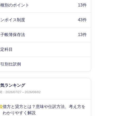
業種別のポイント
13件
インボイス制度
43件
電子帳簿保存法
13件
勘定科目
取引別仕訳例
人気ランキング
：2026/07/27～2026/08/02
位
借方と貸方とは？意味や仕訳方法、考え方を
わかりやすく解説