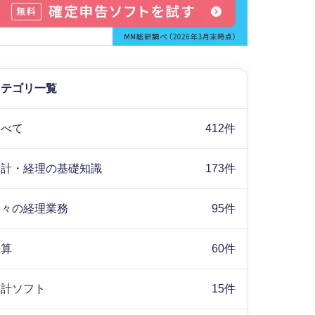
カテゴリ一覧
すべて
412件
会計・経理の基礎知識
173件
日々の経理業務
95件
決算
60件
会計ソフト
15件