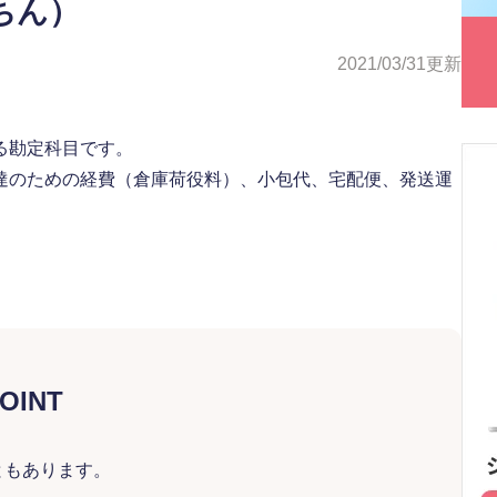
ちん）
2021/03/31
更新
る勘定科目です。
達のための経費（倉庫荷役料）、小包代、宅配便、発送運
OINT
ともあります。