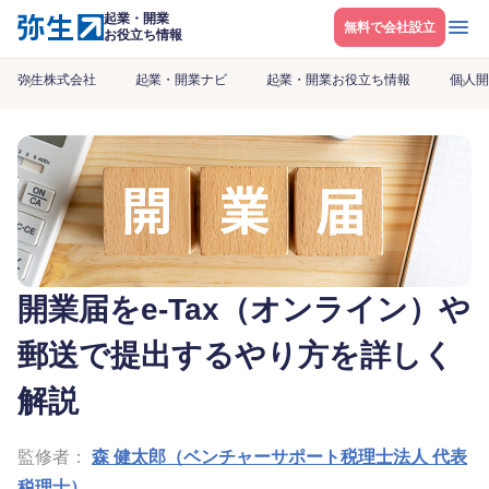
起業・開業
メニ
無料で会社設立
お役立ち情報
弥生株式会社
起業・開業ナビ
起業・開業お役立ち情報
個人開
開業届をe-Tax（オンライン）や
郵送で提出するやり方を詳しく
解説
監修者：
森 健太郎（ベンチャーサポート税理士法人 代表
税理士）