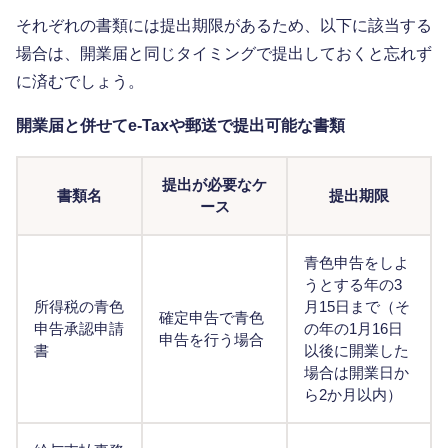
それぞれの書類には提出期限があるため、以下に該当する
場合は、開業届と同じタイミングで提出しておくと忘れず
に済むでしょう。
開業届と併せてe-Taxや郵送で提出可能な書類
提出が必要なケ
書類名
提出期限
ース
青色申告をしよ
うとする年の3
所得税の青色
月15日まで（そ
確定申告で青色
申告承認申請
の年の1月16日
申告を行う場合
書
以後に開業した
場合は開業日か
ら2か月以内）