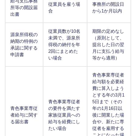
給与支払事務
従業員を雇う場
事務所の開設日
所等の開設届
合
から1か月以内
出書
従業員数が10名
期限の定めなし
源泉所得税の
未満で、源泉所
（原則として、
納期の特例の
得税の納付を年
提出した日の翌
承認に関する
2回にまとめた
月に支払う給与
申請書
い場合
等から適用）
青色事業専従者
給与額を必要経
費に算入しよう
とする年の3月1
青色事業専従者
5日まで（その
青色事業専従
の要件を満たす
年の1月16日以
者給与に関す
家族従業員への
後に開業した場
る届出書
給与を経費にし
合や、新たに専
たい場合
従者を雇用する
ことになった場