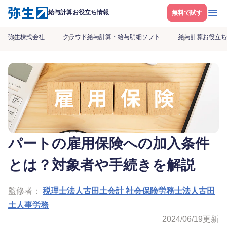
メニ
給与計算お役立ち情報
無料で試す
弥生株式会社
クラウド給与計算・給与明細ソフト
給与計算お役立ち
パートの雇用保険への加入条件
とは？対象者や手続きを解説
監修者：
税理士法人古田土会計 社会保険労務士法人古田
土人事労務
2024/06/19
更新