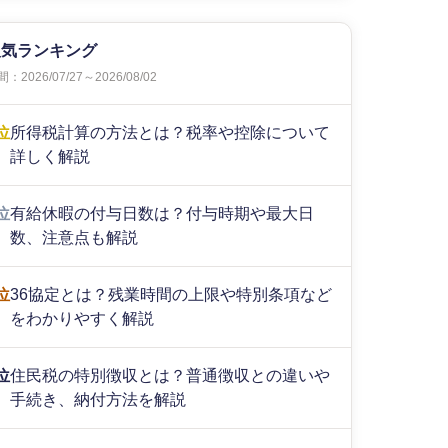
人気ランキング
：2026/07/27～2026/08/02
位
所得税計算の方法とは？税率や控除について
詳しく解説
位
有給休暇の付与日数は？付与時期や最大日
数、注意点も解説
位
36協定とは？残業時間の上限や特別条項など
をわかりやすく解説
位
住民税の特別徴収とは？普通徴収との違いや
手続き、納付方法を解説