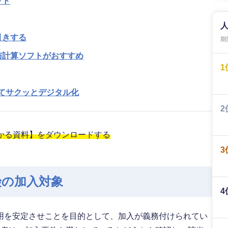
ット
引きする
期間
与計算ソフトがおすすめ
1
めてサクッとデジタル化
2
わかる資料】をダウンロードする
3
険の加入対象
4
用を安定させことを目的として、加入が義務付けられてい