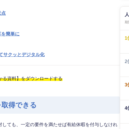
意点
期間
算を簡単に
1
めてサクッとデジタル化
2
わかる資料】をダウンロードする
3
を取得できる
4
対しても、一定の要件を満たせば有給休暇を付与しなけれ