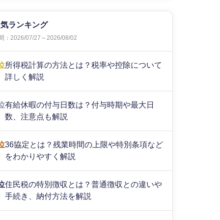
人気ランキング
：2026/07/27～2026/08/02
位
所得税計算の方法とは？税率や控除について
詳しく解説
位
有給休暇の付与日数は？付与時期や最大日
数、注意点も解説
位
36協定とは？残業時間の上限や特別条項など
をわかりやすく解説
位
住民税の特別徴収とは？普通徴収との違いや
手続き、納付方法を解説