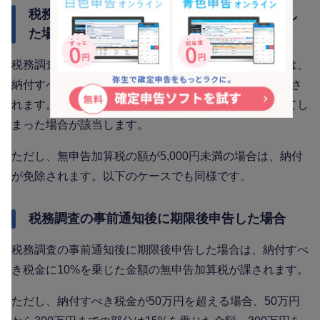
税務調査の事前通知前に自主的に期限後申告し
た場合
税務調査の事前通知前に自主的に期限後申告した場合は、
納付すべき税金に5%を乗じた金額の無申告加算税が課さ
れます。税務調査などは関係なく、単純に申告が遅れてし
まった場合が該当します。
ただし、無申告加算税の額が5,000円未満の場合は、納付
が免除されます。以下のケースでも同様です。
税務調査の事前通知後に期限後申告した場合
税務調査の事前通知後に期限後申告した場合は、納付すべ
き税金に10%を乗じた金額の無申告加算税が課されます。
ただし、納付すべき税金が50万円を超える場合、50万円