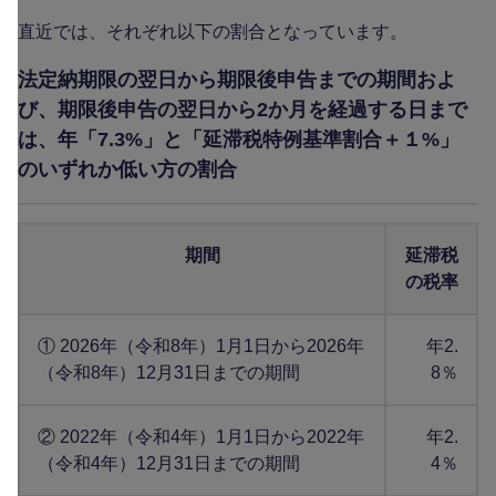
直近では、それぞれ以下の割合となっています。
法定納期限の翌日から期限後申告までの期間およ
び、期限後申告の翌日から2か月を経過する日まで
は、年「7.3%」と「延滞税特例基準割合＋１%」
のいずれか低い方の割合
期間
延滞税
の税率
① 2026年（令和8年）1月1日から2026年
年2.
（令和8年）12月31日までの期間
8％
② 2022年（令和4年）1月1日から2022年
年2.
（令和4年）12月31日までの期間
4％