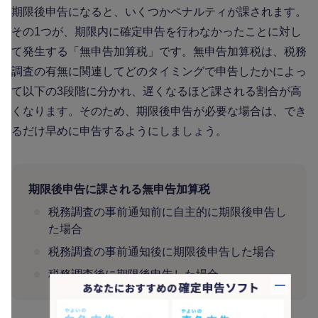
期限後申告になると、いくつかペナルティが課されます。
その1つが、期限内に確定申告を行わなかったことに対し
て発生する「無申告加算税」です。無申告加算税は、税務
調査の有無に関連してどのタイミングで申告したかによっ
て以下の3段階に分かれ、遅くなるほど課される割合が高
くなります。そのため、期限後申告が必要な場合は、でき
るだけ早めに申告するようにしましょう。
期限後申告に課される無申告加算税
税務調査の事前通知前に自主的に期限後申告し
た場合
税務調査の事前通知後に期限後申告した場合
税務調査後に期限後申告した場合
バナー