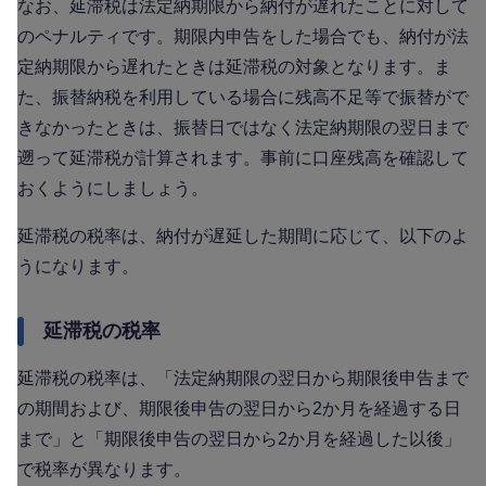
なお、延滞税は法定納期限から納付が遅れたことに対して
のペナルティです。期限内申告をした場合でも、納付が法
定納期限から遅れたときは延滞税の対象となります。ま
た、振替納税を利用している場合に残高不足等で振替がで
きなかったときは、振替日ではなく法定納期限の翌日まで
遡って延滞税が計算されます。事前に口座残高を確認して
おくようにしましょう。
延滞税の税率は、納付が遅延した期間に応じて、以下のよ
うになります。
延滞税の税率
延滞税の税率は、「法定納期限の翌日から期限後申告まで
の期間および、期限後申告の翌日から2か月を経過する日
まで」と「期限後申告の翌日から2か月を経過した以後」
で税率が異なります。