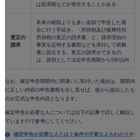
は延滞税などが発生することがある
本来の税額よりも多い金額で申告した場
合に行う手続き。「所得税及び復興特別
更正の
所得税の更正の請求書」と、請求理由の
請求
事実を証明する書類などを添付して税務
署に提出する。更正の請求ができるの
は、原則として法定申告期限から5年以内
なお、確定申告期限内に間違いに気付いた場合は、期限内
に正しい内容の申告書類を出し直せば、後から提出したも
のが正式な申告内容となります。
確定申告が必要な人については以下の記事で詳しく解説し
ていますので参考にしてください。
確定申告が必要な人とは？条件や不要な人もわかりや