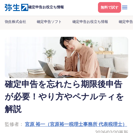
メニ
確定申告お役立ち情報
無料で試す
弥生株式会社
確定申告ソフト
確定申告お役立ち情報
確定申告
確定申告を忘れたら期限後申告
が必要！やり方やペナルティを
解説
監修者：
宮原 裕一（宮原裕一税理士事務所 代表税理士）
2026/02/20
更新