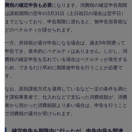
費税の確定申告も必要
になります。消費税の確定申告期限
は課税期間の翌年の3月31日（土日祝日の場合は翌平日）
までとなっており、申告期限に遅れると、無申告加算税な
どのペナルティが課せられます。
一方、所得税が還付申告になる場合は、過去5年間遡って
申告でき、基本的にペナルティはありません。しかし、消
費税の確定申告を忘れている場合はペナルティが発生する
ため、できるだけ早めに期限後申告を行うことが必要で
す。
なお、原則課税方式を適用しているなど一定の条件を満た
す課税事業者で、仕入れなどで支払った消費税額が、消費
者から預かった消費税額より多い場合は、申告を行うこと
で消費税の還付が受けられます。
確定申告を期限内に行ったが、申告内容を間違