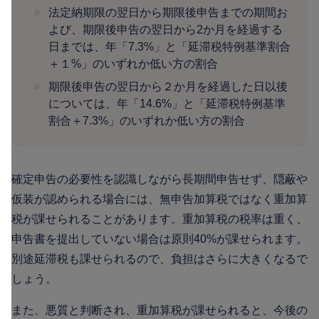
法定納期限の翌日から期限後申告までの期間お
よび、期限後申告の翌日から2か月を経過する
日までは、年「7.3%」と「延滞税特例基準割合
＋１%」のいずれか低い方の割合
期限後申告の翌日から２か月を経過した日以後
については、年「14.6%」と「延滞税特例基準
割合＋7.3%」のいずれか低い方の割合
確定申告の必要性を認識しながら長期間申告せず、隠蔽や
仮装が認められる場合には、無申告加算税ではなく重加算
税が課せられることがあります。重加算税の税率は重く、
申告書を提出していない場合は原則40%が課せられます。
別途延滞税も課せられるので、負担はさらに大きくなるで
しょう。
また、悪質と判断され、重加算税が課せられると、今後の