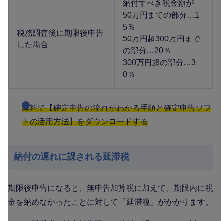
納付すべき税金額が
50万円までの部分…1
5％
税務調査後に期限後申告
50万円超300万円まで
した場合
の部分…20％
300万円超の部分…3
0％
無料で【確定申告の流れがわかる手順と確定申告ソフ
トの活用方法】をダウンロードする
納付の遅れに課される延滞税
期限後申告になると、無申告加算税に加えて、期限内に税
金を納めなかったことに対して「延滞税」がかかります。