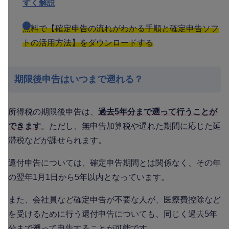
すく解説
無料で【確定申告の流れがわかる手順と確定申告ソフ
トの活用方法】をダウンロードする
期限後申告はいつまで遡れる？
所得税の期限後申告は、
過去5年分まで遡って行うことが
できます
。ただし、無申告加算税や遅れた期間に応じた延
滞税などが課せられます。
還付申告については、確定申告期間とは関係なく、その年
の翌年1月1日から5年以内となっています。
また、会社員など確定申告が不要な人が、医療費控除など
を受けるために行う還付申告についても、同じく過去5年
分まで遡って申告することが可能です。