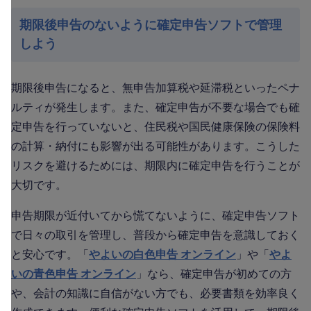
期限後申告のないように確定申告ソフトで管理
しよう
期限後申告になると、無申告加算税や延滞税といったペナ
ルティが発生します。また、確定申告が不要な場合でも確
定申告を行っていないと、住民税や国民健康保険の保険料
の計算・納付にも影響が出る可能性があります。こうした
リスクを避けるためには、期限内に確定申告を行うことが
大切です。
申告期限が近付いてから慌てないように、確定申告ソフト
で日々の取引を管理し、普段から確定申告を意識しておく
と安心です。「
やよいの白色申告 オンライン
」や「
やよ
いの青色申告 オンライン
」なら、確定申告が初めての方
や、会計の知識に自信がない方でも、必要書類を効率良く