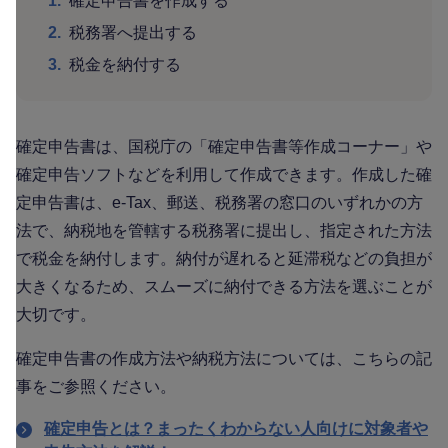
1.
確定申告書を作成する
2.
税務署へ提出する
3.
税金を納付する
確定申告書は、国税庁の「確定申告書等作成コーナー」や
確定申告ソフトなどを利用して作成できます。作成した確
定申告書は、e-Tax、郵送、税務署の窓口のいずれかの方
法で、納税地を管轄する税務署に提出し、指定された方法
で税金を納付します。納付が遅れると延滞税などの負担が
大きくなるため、スムーズに納付できる方法を選ぶことが
大切です。
確定申告書の作成方法や納税方法については、こちらの記
事をご参照ください。
確定申告とは？まったくわからない人向けに対象者や