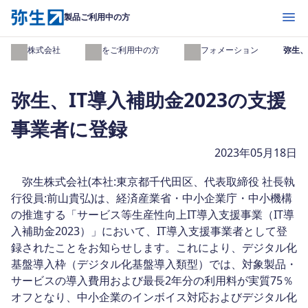
開く
製品ご利用中の方
弥生株式会社
製品をご利用中の方
インフォメーション
弥生、
弥生、IT導入補助金2023の支援
事業者に登録
2023年05月18日
弥生株式会社(本社:東京都千代田区、代表取締役 社長執
行役員:前山貴弘)は、経済産業省・中小企業庁・中小機構
の推進する「サービス等生産性向上IT導入支援事業（IT導
入補助金2023）」において、IT導入支援事業者として登
録されたことをお知らせします。これにより、デジタル化
基盤導入枠（デジタル化基盤導入類型）では、対象製品・
サービスの導入費用および最長2年分の利用料が実質75％
オフとなり、中小企業のインボイス対応およびデジタル化