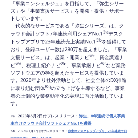
「事業コンシェルジュ」を目指して、「弥生シリー
ズ」や「事業支援サービス」を開発・提供・サポー
トしています。
代表的なサービスである「弥生シリーズ」は、ク
※a
ラウド会計ソフト7年連続利用シェアNo.1
デスク
※b
トップアプリで23年連続売上実績No.1
を獲得して
おり、登録ユーザー数は280万を超えました。「事業
※c
支援サービス」は、起業・開業ナビ
、資金調達ナ
※d
※e
※f
ビ
、税理士紹介ナビ
、事業承継ナビ
など業務
ソフトウエアの枠を超えたサービスを提供していま
す。2020年より社外活動として、社会全体のDX推進
※g
に取り組む団体
の立ち上げを主導するなど、事業
者の圧倒的な業務効率化の実現に向け活動していま
す。
2023年5月2日付プレスリリース：
弥生、8年連続で個人事業
※a
主向けクラウド会計ソフトシェアNo.1を獲得
※b 2023年1月17日付プレスリリース：
弥生のデスクトップアプリ、23年連続で日