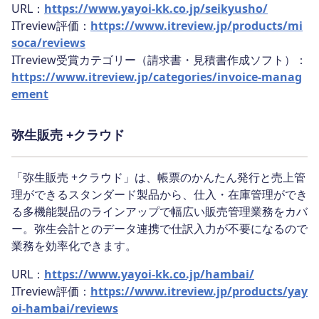
URL：
https://www.yayoi-kk.co.jp/seikyusho/
ITreview評価：
https://www.itreview.jp/products/mi
soca/reviews
ITreview受賞カテゴリー（請求書・見積書作成ソフト）：
https://www.itreview.jp/categories/invoice-manag
ement
弥生販売 +クラウド
「弥生販売 +クラウド」は、帳票のかんたん発行と売上管
理ができるスタンダード製品から、仕入・在庫管理ができ
る多機能製品のラインアップで幅広い販売管理業務をカバ
ー。弥生会計とのデータ連携で仕訳入力が不要になるので
業務を効率化できます。
URL：
https://www.yayoi-kk.co.jp/hambai/
ITreview評価：
https://www.itreview.jp/products/yay
oi-hambai/reviews