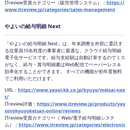
ITreview受賞カテゴリー（販売管理システム）：
https://
www.itreview.jp/categories/sales-management
やよいの給与明細 Next
「やよいの給与明細 Next」は、年末調整を外部に委託す
る従業員10名程度の事業者に最適な、クラウド給与明細
電子化サービスです。給与支給額は自動計算するのでミス
がなく、給与・賞与明細書はWeb配信でペーパーレス＆
効率化することができます。 すべての機能が初年度無料
でご利用いただけます。
URL：
https://www.yayoi-kk.co.jp/kyuyo/meisai-nex
t/
ITreview評価：
https://www.itreview.jp/products/yay
oinokyuyokeisan-online/reviews
ITreview受賞カテゴリー（ Web/電子給与明細システ
ム）：
https://www.itreview.jp/categories/electronic