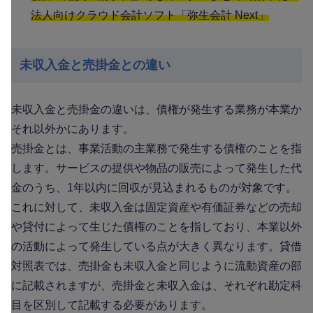
法人向けクラウド会計ソフト「弥生会計 Next」
未収入金と売掛金との違い
未収入金と売掛金の違いは、債権が発生する業務が本業か
それ以外かにあります。
売掛金とは、事業活動の主業務で発生する債権のことを指
します。サービスの提供や物品の販売によって発生した代
金のうち、1年以内に回収が見込まれるものが対象です。
これに対して、未収入金は固定資産や有価証券などの売却
や貸付によって生じた債権のことを指しており、本業以外
の活動によって発生している点が大きく異なります。貸借
対照表では、売掛金も未収入金と同じように流動資産の部
に記載されますが、売掛金と未収入金は、それぞれ勘定科
目を区別して記載する必要があります。