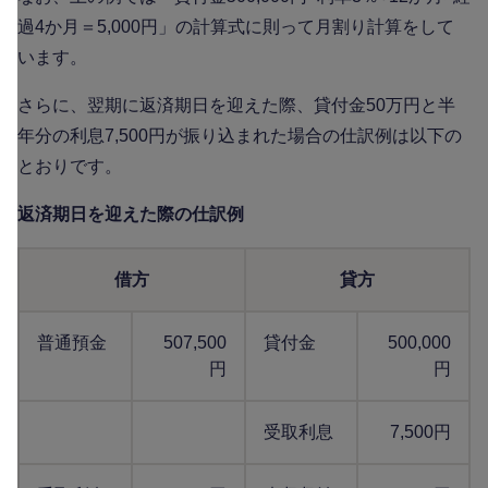
過4か月＝5,000円」の計算式に則って月割り計算をして
います。
さらに、翌期に返済期日を迎えた際、貸付金50万円と半
年分の利息7,500円が振り込まれた場合の仕訳例は以下の
とおりです。
返済期日を迎えた際の仕訳例
借方
貸方
普通預金
507,500
貸付金
500,000
円
円
受取利息
7,500円