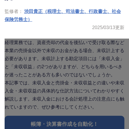
監修者：
渋田貴正（税理士、司法書士、行政書士、社会
保険労務士）
2025/03/13
更新
経理業務では、資産売却の代金を後払いで受け取る際など
本業の売掛金以外で未収のお金がある場合、未収計上する
必要があります。未収計上する勘定項目には「未収入金」
と「未収収益」の2つがありますが、どちらを用いるべき
か迷ったことがある方も多いのではないでしょうか。
本記事では、未収入金と売掛金・未収収益との違いや未収
入金・未収収益の具体的な仕訳方法についてわかりやすく
解説します。未収入金における会計処理上の注意点にも触
れていますので、ぜひ参考にしてください。
帳簿・決算書作成を自動化！