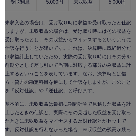
受取利息
5,000円
未収収益
5,000円
未収入金の場合は、受け取り時に収益を受け取ったと仕訳
しますが、未収収益の場合は、受け取り時にはその収益を
受け取ったとし、その収益からマイナスするというように
仕訳を行うことが違いです。これは、決算時に既経過分だ
け収益計上していたため、実際の受け取り時にはその分を
前期分として差し引いて当期に対応する部分のみ収益に計
上するということを表しています。なお、決算時とは借
方・貸方の勘定科目を逆にして仕訳をしますが、このこと
を「反対仕訳」や「逆仕訳」と呼びます。
基本的に、未収収益は最初に期間計算で見越した収益を計
上したときの仕訳と、実際にその見越した収益を受け取っ
たときに未収収益をマイナスする反対仕訳とがセットで
す。反対仕訳を行わなかった場合、未収収益の残高が残っ