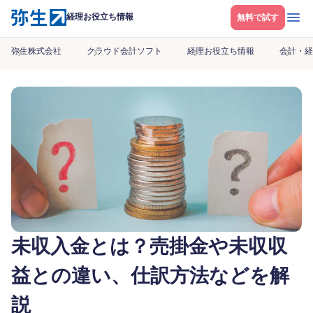
メニ
経理お役立ち情報
無料で試す
弥生株式会社
クラウド会計ソフト
経理お役立ち情報
会計・経
未収入金とは？売掛金や未収収
益との違い、仕訳方法などを解
説