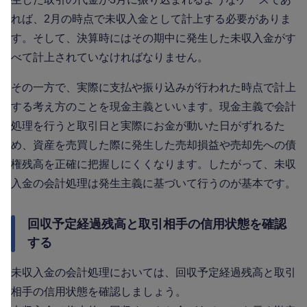
れば、2月の時点で未収入金として計上する必要がありま
す。そして、決算時にはその期中に発生した未収入金がす
べて計上されていなければなりません。
その一方で、実際に支払や振り込みが行われた時点で計上
する考え方のことを現金主義といいます。現金主義で会計
処理を行うと取引日と実際にお金が動いた日がずれるた
め、資産を売買した際に発生した売却損益や売却先への債
権残高を正確に把握しにくくなります。したがって、未収
入金の会計処理は発生主義に基づいて行うのが基本です。
回収予定経過残高と取引相手の信用状態を確認
する
未収入金の会計処理においては、回収予定経過残高と取引
相手の信用状態を確認しましょう。