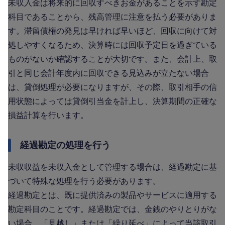
未収入金は将来的に回収すべきお金があることを示す勘定
科目であることから、残高管理に注意を払う必要がありま
す。滞留債権の発見は早ければ早いほど、回収に向けて対
処しやすくなるため、決算時には回収予定日を過ぎている
ものがないか確認することが大切です。また、会計上、取
引と同じ会計年度内に回収できる見込みが立たない場合
は、貸倒処理が必要になりますが、その際、取引相手の信
用状態によっては貸倒引当金を計上し、決算期間の正確な
損益計算を行います。
経過勘定の処理を行う
未収収益を未収入金として管理する場合は、経過勘定に基
づいて特殊な処理を行う必要があります。
経過勘定とは、既に提供済みの製品やサービスに適用する
勘定科目のことです。経過勘定では、金銭のやりとりがな
い場合、「見越し」または「繰り延べ」によって当該取引