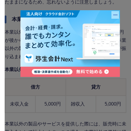
たままになるため、忘れないように注意しましょう。
バナー
本業以外の収入を得た場合の仕訳例
本業以外の製品やサービスを販売し、販売手数料5,000円
が後から振り込まれる場合の仕訳方法を紹介します。本業
以外の製品やサービスを販売した時点と、販売手数料が振
り込まれた際の仕訳例は以下のとおりです。
本業以外の製品やサービスを販売した時点での仕訳例
借方
貸方
未収入金
5,000円
雑収入
5,000円
本業以外の製品やサービスを提供した際には、販売時に未