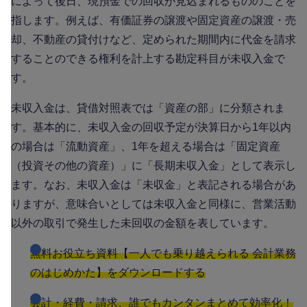
によって後日、現預金での回収が見込まれるもののことを
指します。例えば、有価証券の譲渡や固定資産の譲渡・売
却、不動産の貸付けなど、定められた期間内に代金を請求
することのできる権利を計上する勘定科目が未収入金で
す。
未収入金は、貸借対照表では「資産の部」に分類されま
す。基本的に、未収入金の回収予定が決算日から1年以内
の場合は「流動資産」、1年を超える場合は「固定資産
（投資その他の資産）」に「長期未収入金」として表示し
ます。なお、未収入金は「未収金」と表記される場合があ
りますが、意味合いとしては未収入金と同様に、営業活動
以外の取引で発生した未回収の金額を表しています。
無料お役立ち資料【一人でも乗り越えられる 会計業務
のはじめかた】をダウンロードする
会計・経費・請求、誰でもカンタンまとめて効率化！