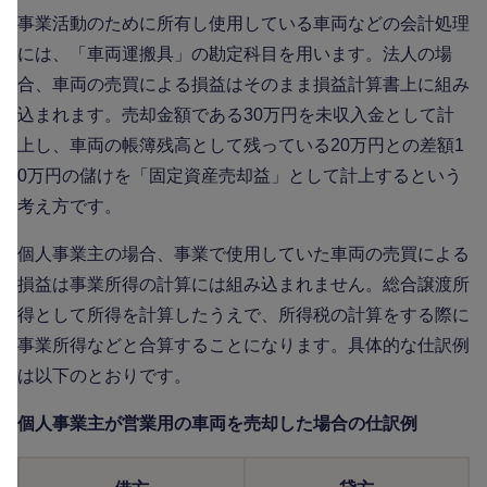
事業活動のために所有し使用している車両などの会計処理
には、「車両運搬具」の勘定科目を用います。法人の場
合、車両の売買による損益はそのまま損益計算書上に組み
込まれます。売却金額である30万円を未収入金として計
上し、車両の帳簿残高として残っている20万円との差額1
0万円の儲けを「固定資産売却益」として計上するという
考え方です。
個人事業主の場合、事業で使用していた車両の売買による
損益は事業所得の計算には組み込まれません。総合譲渡所
得として所得を計算したうえで、所得税の計算をする際に
事業所得などと合算することになります。具体的な仕訳例
は以下のとおりです。
個人事業主が営業用の車両を売却した場合の仕訳例