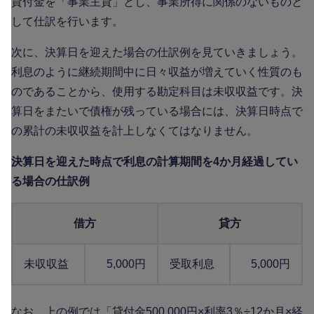
貸付金を「事業主貸」とし、事業所得に関係のないものと
して仕訳を行います。
次に、決算日を迎えた場合の仕訳例を見ていきましょう。
利息のように継続期間中に日々収益が増えていく性質のも
のであることから、使用する勘定科目は未収収益です。決
算日をまたいで債権が残っている場合には、決算日時点で
の累計の未収収益を計上しなくてはなりません。
決算日を迎えた時点で利息の計算期間を4か月経過してい
る場合の仕訳例
借方
貸方
未収収益
5,000円
受取利息
5,000円
なお、上の例では「貸付金500,000円×利率3％÷12か月×経