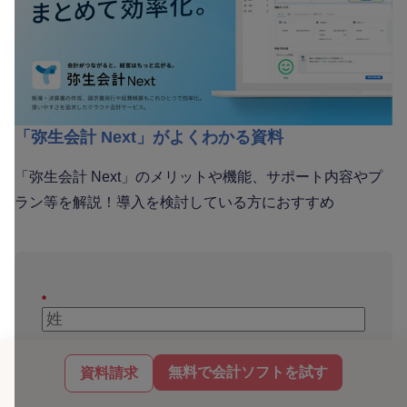
「弥生会計 Next」がよくわかる資料
「弥生会計 Next」のメリットや機能、サポート内容やプ
ラン等を解説！導入を検討している方におすすめ
*
*
無料で会計ソフトを試す
資料請求
*