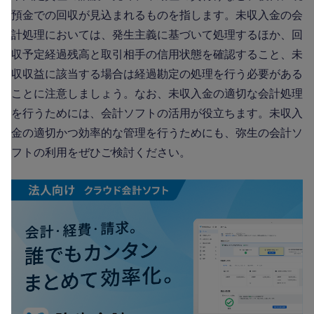
預金での回収が見込まれるものを指します。未収入金の会
計処理においては、発生主義に基づいて処理するほか、回
収予定経過残高と取引相手の信用状態を確認すること、未
収収益に該当する場合は経過勘定の処理を行う必要がある
ことに注意しましょう。なお、未収入金の適切な会計処理
を行うためには、会計ソフトの活用が役立ちます。未収入
金の適切かつ効率的な管理を行うためにも、弥生の会計ソ
フトの利用をぜひご検討ください。