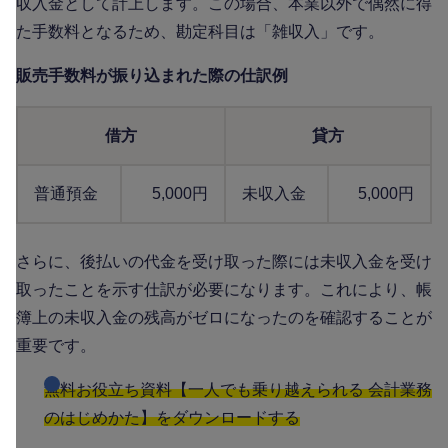
収入金として計上します。この場合、本業以外で偶然に得
た手数料となるため、勘定科目は「雑収入」です。
販売手数料が振り込まれた際の仕訳例
借方
貸方
普通預金
5,000円
未収入金
5,000円
さらに、後払いの代金を受け取った際には未収入金を受け
取ったことを示す仕訳が必要になります。これにより、帳
簿上の未収入金の残高がゼロになったのを確認することが
重要です。
無料お役立ち資料【一人でも乗り越えられる 会計業務
のはじめかた】をダウンロードする