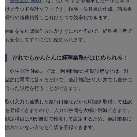
「
弥生会計 Next
」は、使いやすさを追求した中小企業向
けクラウド会計ソフトです。帳簿・決算書の作成、請求書
発行や経費精算もこれひとつで効率化できます。
画面を見れば操作方法がすぐにわかるので、経理初心者で
も安心してすぐに使い始められます。
だれでもかんたんに経理業務がはじめられる！
「弥生会計 Next」では、利用開始の初期設定などは、対
話的に質問に答えるだけで、会計知識がない方でも自分に
合った設定を行うことができます。
取引入力も連携した銀行口座などから明細を取得して仕訳
を登録できますので、入力の手間を大幅に削減できます。
勘定科目はAIが自動で推測して設定するため、会計業務に
慣れていない方でも仕訳を登録できます。