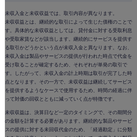
未収入金と未収収益では、取引内容が異なります。
未収収益とは、継続的な取引によって生じた債権のことで
す。具体的な未収収益としては、貸付金に対する受取利息
や受取家賃などが該当します。継続的にサービスを提供す
る取引かどうかという点が未収入金と異なります。なお、
未収入金は製品やサービスの提供が行われた時点で代金を
受け取ることが確定するため、それぞれが単発の取引で
す。したがって、未収入金の計上時期は取引が完了した時
点となります。その一方で、未収収益は継続してサービス
を提供するようなケースで使用するため、時間の経過に伴
って対価の回収とともに減っていく点が特徴です。
未収収益は、決算日など一定のタイミングで、その期間分
の金額を計算する必要があります。継続的な製品やサービ
スの提供に対する未回収代金のため、「経過勘定」に分類