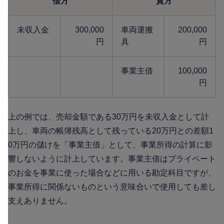
借方
貸方
未収入金
300,000
車両運搬
200,000
円
具
円
事業主借
100,000
円
上の例では、売却金額である30万円を未収入金として計
上し、車両の帳簿残高として残っている20万円との差額1
0万円の儲けを「事業主借」として、事業所得の計算に影
響しないように計上しています。事業主借はプライベート
のお金を事業に使った場合などに用いる勘定科目ですが、
事業所得に関係ないものという意味合いで使用しても差し
支えありません。