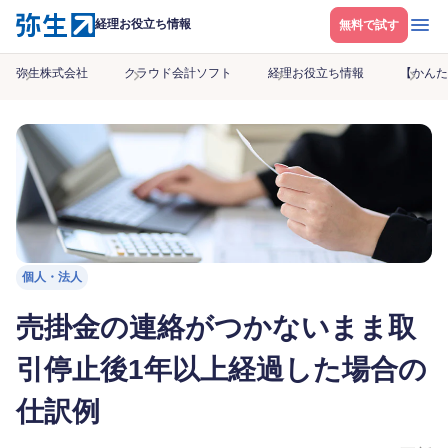
メニ
経理お役立ち情報
無料で試す
弥生株式会社
クラウド会計ソフト
経理お役立ち情報
【かんた
個人・法人
売掛金の連絡がつかないまま取
引停止後1年以上経過した場合の
仕訳例