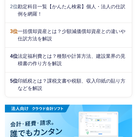
2位
勘定科目一覧【かんたん検索】個人・法人の仕訳
例を網羅！
3位
一括償却資産とは？少額減価償却資産との違いや
仕訳方法を解説
4位
法定福利費とは？種類や計算方法、建設業界の見
積書の作り方を解説
5位
印紙税とは？課税文書や税額、収入印紙の貼り方
などを解説