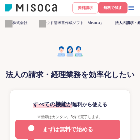
資料請求
無料で試す
弥生株式会社
クラウド請求書作成ソフト「Misoca」
法人の請求・
法人の請求・経理業務を効率化したい
すべての機能が
無料から使える
※
登録はカンタン。3分で完了します。
まずは無料で始める