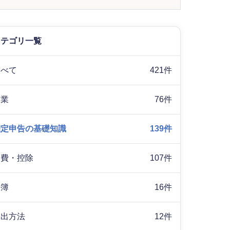
カテゴリ一覧
すべて
421件
副業
76件
確定申告の基礎知識
139件
経費・控除
107件
帳簿
16件
提出方法
12件