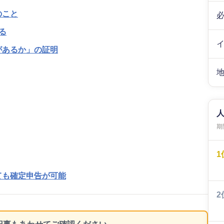
のこと
る
があるか」の証明
期間
1
ても確定申告が可能
2