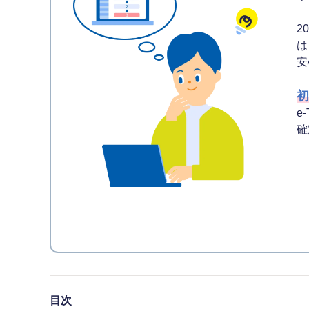
2
は
安
初
e
確
目次