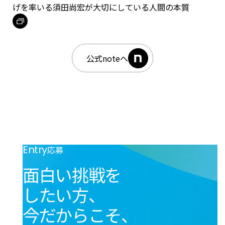
げを率いる須田尚宏が大切にしている人間の本質
公式noteへ
Entry
応募
面白い挑戦を
したい方、
今だからこそ、