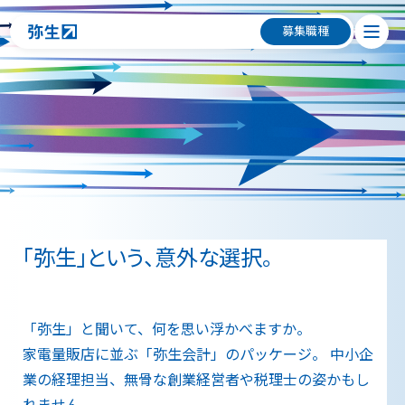
募集職種
募
集
職
種
「弥生」という、意外な選択。
「弥生」と聞いて、何を思い浮かべますか。
家電量販店に並ぶ「弥生会計」のパッケージ。
中小企
業の経理担当、無骨な創業経営者や税理士の姿かもし
れません。