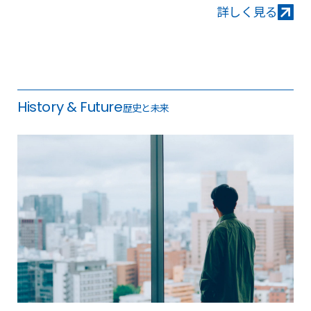
詳しく見る
詳
し
く
History & Future
歴史と未来
見
る