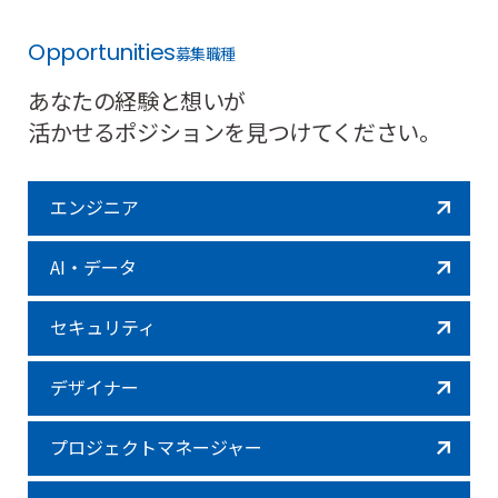
詳
し
Opportunities
募集職種
く
見
あなたの経験と想いが
る
活かせるポジションを見つけてください。
エンジニア
AI・データ
エ
ン
セキュリティ
ジ
AI・
ニ
デ
ア
ー
デザイナー
タ
セ
プロジェクトマネージャー
キ
ュ
デ
リ