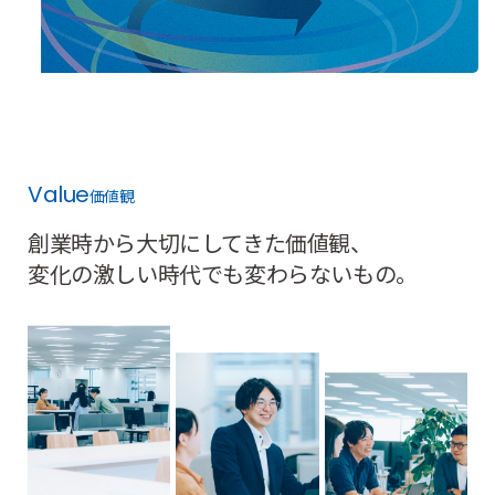
詳
し
く
見
る
Value
価値観
創業時から大切にしてきた価値観、
変化の激しい時代でも変わらないもの。