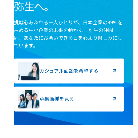
弥生へ。
挑戦心あふれる一人ひとりが、日本企業の99%を
占める中小企業の未来を動かす。
弥生の仲間一
同、あなたにお会いできる日を心より楽しみにし
ています。
カジュアル面談を希望する
募集職種を見る
カ
募