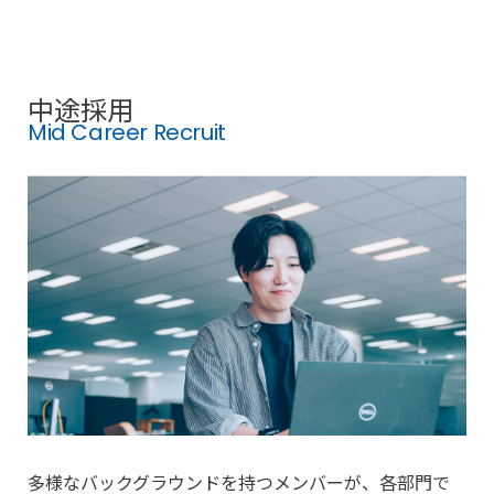
新
卒
中途採用
採
用
Mid Career Recruit
サ
イ
ト
へ
多様なバックグラウンドを持つメンバーが、各部門で