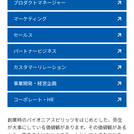
ザ
プロダクトマネージャー
テ
イ
ィ
ナ
ー
マーケティング
セールス
プ
パートナービジネス
ロ
マ
セ
ジ
ー
プ
ー
ェ
ケ
ロ
ル
カスタマーリレーション
ク
テ
ダ
ス
ト
ィ
ク
マ
ン
ト
ネ
事業開発・経営企画
グ
マ
ー
ネ
ジ
ー
ャ
パ
ジ
コーポレート・HR
ー
ー
ャ
ト
ー
事業
ナ
開
ー
発・
創業時のパイオニアスピリッツをはじめとした、弥生
ビ
経営
カ
コー
ジ
が大事にしている価値観があります。
その価値観がある
企画
ス
ポレ
ネ