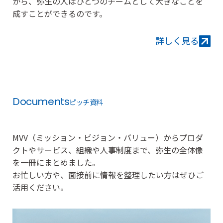
タ
から、弥生の人はひとつのチームとして大きなことを
ー
ス
マ
ト・
成すことができるのです。
ー
HR
リ
レ
詳しく見る
ー
シ
ョ
ン
詳
し
Documents
ピッチ資料
く
見
る
MVV（ミッション・ビジョン・バリュー）からプロダ
クトやサービス、組織や人事制度まで、弥生の全体像
を一冊にまとめました。
お忙しい方や、面接前に情報を整理したい方はぜひご
活用ください。