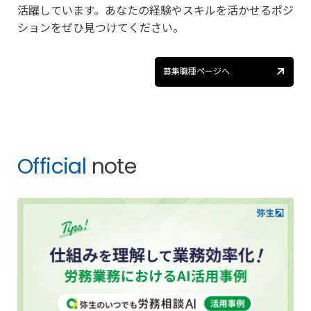
活躍しています。あなたの経験やスキルを活かせるポジ
ションをぜひ見つけてください。
募集職種ページへ
募
集
Official
note
職
種
ペ
ー
ジ
へ