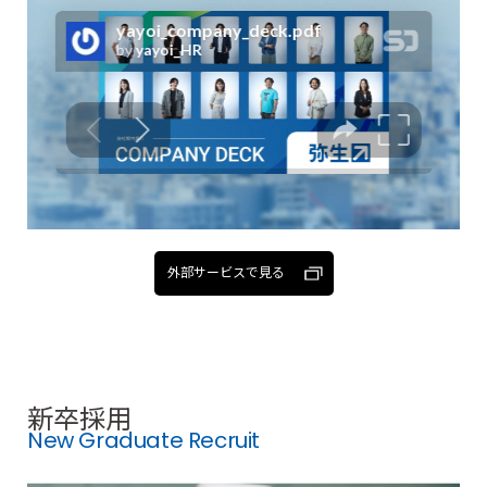
外部サービスで見る
外
新卒採用
部
サ
New Graduate Recruit
ー
ビ
ス
で