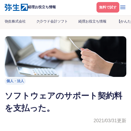
メニ
経理お役立ち情報
無料で試す
弥生株式会社
クラウド会計ソフト
経理お役立ち情報
【かんた
個人・法人
ソフトウェアのサポート契約料
を支払った。
2021/03/31
更新