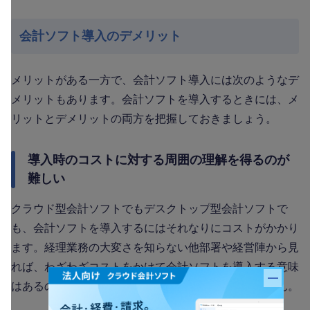
会計ソフト導入のデメリット
メリットがある一方で、会計ソフト導入には次のようなデ
メリットもあります。会計ソフトを導入するときには、メ
リットとデメリットの両方を把握しておきましょう。
導入時のコストに対する周囲の理解を得るのが
難しい
クラウド型会計ソフトでもデスクトップ型会計ソフトで
も、会計ソフトを導入するにはそれなりにコストがかかり
ます。経理業務の大変さを知らない他部署や経営陣から見
れば、わざわざコストをかけて会計ソフトを導入する意味
はあるのかと疑念を持たれることがあるかもしれません。
バナー