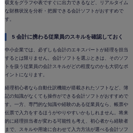
収支をグラフや表ですぐに出力できるなど、リアルタイム
な財務状況を分析・把握できる会計ソフトがおすすめで
す。
5 会計に携わる従業員のスキルを確認しておく
中小企業では、必ずしも会計のエキスパートが経理を担当
するとは限りません。会計ソフトを選ぶときは、そのソフ
トを扱う従業員の会計スキルがどの程度なのかも大切なポ
イントになります。
経理初心者なら自動仕訳機能が搭載されたソフトなど、簿
記の知識がなくても操作ができる会計ソフトがおすすめで
す。一方、専門的な知識や経験のある従業員なら、帳票や
伝票で入力をするほうがやりやすいかもしれません。将来
的に経理担当者が変わる可能性も考え、初心者から経験者
まで、スキルや用途に合わせて入力方法が選べる会計ソフ