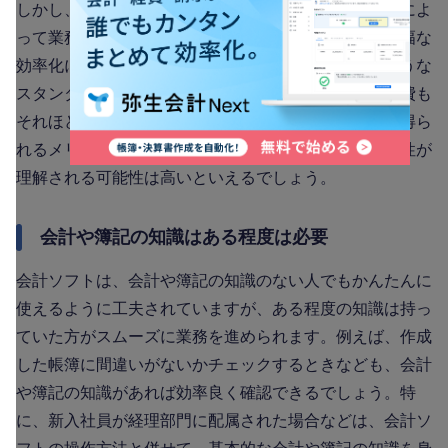
しかし、前述したように、会計ソフトを導入することによ
って業務の手間や時間、ミスのリスクが削減され、大幅な
効率化につながります。また、中小企業で使用するような
スタンダードな会計ソフトであれば、導入費用や維持費も
それほど高額にはなりません。かかるコストに対して得ら
れるメリットを丁寧に説明すれば、会計ソフトの必要性が
理解される可能性は高いといえるでしょう。
会計や簿記の知識はある程度は必要
会計ソフトは、会計や簿記の知識のない人でもかんたんに
使えるように工夫されていますが、ある程度の知識は持っ
ていた方がスムーズに業務を進められます。例えば、作成
した帳簿に間違いがないかチェックするときなども、会計
や簿記の知識があれば効率良く確認できるでしょう。特
に、新入社員が経理部門に配属された場合などは、会計ソ