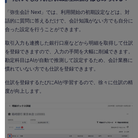
「弥生会計 Next」では、利用開始の初期設定などは、対
話的に質問に答えるだけで、会計知識がない方でも自分に
合った設定を行うことができます。
取引入力も連携した銀行口座などから明細を取得して仕訳
を登録できますので、入力の手間を大幅に削減できます。
勘定科目はAIが自動で推測して設定するため、会計業務に
慣れていない方でも仕訳を登録できます。
仕訳を登録するたびにAIが学習するので、徐々に仕訳の精
度が向上します。