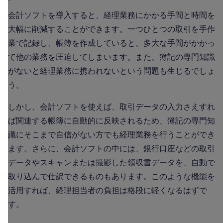
会計ソフトを導入すると、経理業務にかかる手間と時間を
大幅に削減することができます。一つひとつの取引を手作
業で記録し、帳簿を作成していると、多大な手間がかかっ
て他の業務を圧迫してしまいます。また、簿記の専門知識
がないと経理業務に携われないという問題も生じるでしょ
う。
しかし、会計ソフトを使えば、取引データの入力さえすれ
ば関連する帳簿に自動的に反映されるため、簿記の専門知
識にそこまで自信がない方でも経理業務を行うことができ
ます。さらに、会計ソフトの中には、銀行口座などの取引
データやスキャンまたは撮影した領収書データを、自動で
取り込んで仕訳できるものもあります。このような機能を
活用すれば、経理担当者の負担は格段に軽くなるはずで
す。