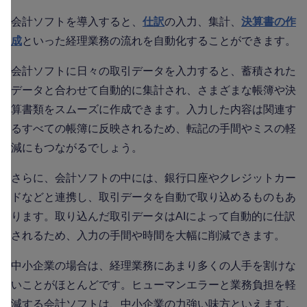
会計ソフトを導入すると、
仕訳
の入力、集計、
決算書の作
成
といった経理業務の流れを自動化することができます。
会計ソフトに日々の取引データを入力すると、蓄積された
データと合わせて自動的に集計され、さまざまな帳簿や決
算書類をスムーズに作成できます。入力した内容は関連す
るすべての帳簿に反映されるため、転記の手間やミスの軽
減にもつながるでしょう。
さらに、会計ソフトの中には、銀行口座やクレジットカー
ドなどと連携し、取引データを自動で取り込めるものもあ
ります。取り込んだ取引データはAIによって自動的に仕訳
されるため、入力の手間や時間を大幅に削減できます。
中小企業の場合は、経理業務にあまり多くの人手を割けな
いことがほとんどです。ヒューマンエラーと業務負担を軽
減する会計ソフトは、中小企業の力強い味方といえます。