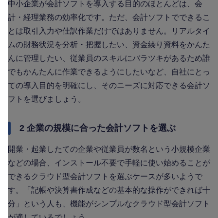
中小企業が会計ソフトを導入する目的のほとんどは、会
計・経理業務の効率化です。ただ、会計ソフトでできるこ
とは取引入力や仕訳作業だけではありません。リアルタイ
ムの財務状況を分析・把握したい、資金繰り資料をかんた
んに管理したい、従業員のスキルにバラツキがあるため誰
でもかんたんに作業できるようにしたいなど、自社にとっ
ての導入目的を明確にし、そのニーズに対応できる会計ソ
フトを選びましょう。
2 企業の規模に合った会計ソフトを選ぶ
開業・起業したての企業や従業員が数名という小規模企業
などの場合、インストール不要で手軽に使い始めることが
できるクラウド型会計ソフトを選ぶケースが多いようで
す。「記帳や決算書作成などの基本的な操作ができれば十
分」という人も、機能がシンプルなクラウド型会計ソフト
が適しているでしょう。