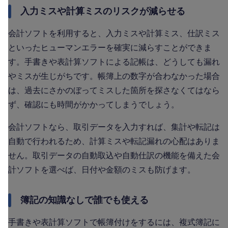
入力ミスや計算ミスのリスクが減らせる
会計ソフトを利用すると、入力ミスや計算ミス、仕訳ミス
といったヒューマンエラーを確実に減らすことができま
す。手書きや表計算ソフトによる記帳は、どうしても漏れ
やミスが生じがちです。帳簿上の数字が合わなかった場合
は、過去にさかのぼってミスした箇所を探さなくてはなら
ず、確認にも時間がかかってしまうでしょう。
会計ソフトなら、取引データを入力すれば、集計や転記は
自動で行われるため、計算ミスや転記漏れの心配はありま
せん。取引データの自動取込や自動仕訳の機能を備えた会
計ソフトを選べば、日付や金額のミスも防げます。
簿記の知識なしで誰でも使える
手書きや表計算ソフトで帳簿付けをするには、複式簿記に