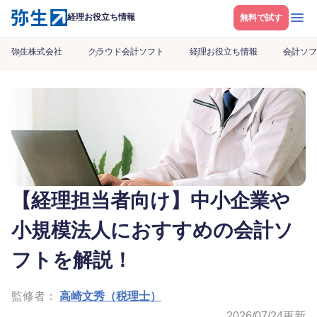
メニ
経理お役立ち情報
無料で試す
弥生株式会社
クラウド会計ソフト
経理お役立ち情報
会計ソフ
【経理担当者向け】中小企業や
小規模法人におすすめの会計ソ
フトを解説！
監修者：
高崎文秀（税理士）
2026/07/24
更新