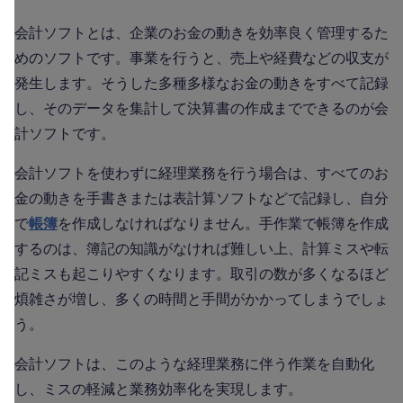
会計ソフトとは、企業のお金の動きを効率良く管理するた
めのソフトです。事業を行うと、売上や経費などの収支が
発生します。そうした多種多様なお金の動きをすべて記録
し、そのデータを集計して決算書の作成までできるのが会
計ソフトです。
会計ソフトを使わずに経理業務を行う場合は、すべてのお
金の動きを手書きまたは表計算ソフトなどで記録し、自分
で
帳簿
を作成しなければなりません。手作業で帳簿を作成
するのは、簿記の知識がなければ難しい上、計算ミスや転
記ミスも起こりやすくなります。取引の数が多くなるほど
煩雑さが増し、多くの時間と手間がかかってしまうでしょ
う。
会計ソフトは、このような経理業務に伴う作業を自動化
し、ミスの軽減と業務効率化を実現します。