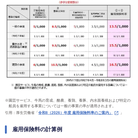
※
園芸サービス、牛馬の育成、酪農、養鶏、養豚、内水面養殖および特定の
船員を雇用する事業については一般の事業の率が適用されます。
引用：厚生労働省「
令和8（2026）年度 雇用保険料率のご案内」
」
雇用保険料の計算例