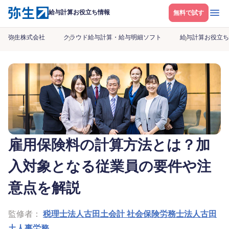
メニ
給与計算お役立ち情報
無料で試す
弥生株式会社
クラウド給与計算・給与明細ソフト
給与計算お役立ち
雇用保険料の計算方法とは？加
入対象となる従業員の要件や注
意点を解説
監修者：
税理士法人古田土会計 社会保険労務士法人古田
土人事労務