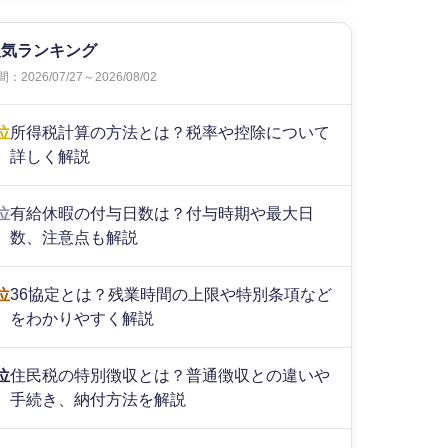
人気ランキング
：2026/07/27～2026/08/02
位
所得税計算の方法とは？税率や控除について
詳しく解説
位
有給休暇の付与日数は？付与時期や最大日
数、注意点も解説
位
36協定とは？残業時間の上限や特別条項など
をわかりやすく解説
位
住民税の特別徴収とは？普通徴収との違いや
手続き、納付方法を解説