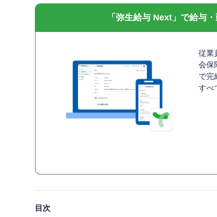
「弥生給与 Next」で給
従業
会保
で完
すべ
目次