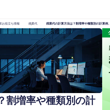
算お役立ち情報
残業代
残業代の計算方法は？割増率や種類別の計算例
？割増率や種類別の計