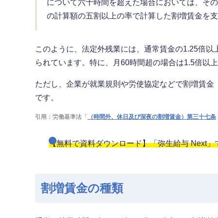
について六十時間を超えた場合においては、その
の計算額の五割以上の率で計算した割増賃金を支
このように、法定外残業には、通常賃金の1.25倍
られています。特に、月60時間超の場合は1.5倍
ただし、企業が就業規則や労使協定などで割増賃金（
です。
引用：労働基準法「
（時間外、休日及び深夜の割増賃金）第三十七条
【無料で資料ダウンロード】「弥生給与 Next
割増賃金の種類