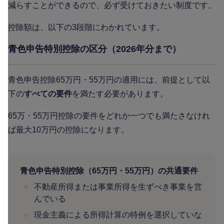
減らすことができるので、必ず受けておきたい制度です。
控除額は、以下の3段階にわかれています。
青色申告特別控除の区分（2026年分まで）
青色申告控除65万円・55万円の適用には、前提として以
下の
すべての要件
を満たす必要があります。
65万・55万円控除の要件をどれか一つでも満たさなけれ
ば最大10万円の控除になります。
青色申告特別控除（65万円・55万円）の共通要件
不動産所得または事業所得を生ずべき事業を営
んでいる
現金主義による所得計算の特例を選択していな