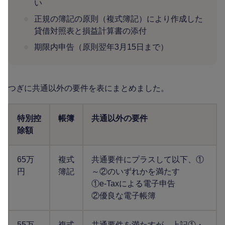
い
正規の簿記の原則（複式簿記）により作成した
貸借対照表と損益計算書の添付
期限内申告（原則翌年3月15日まで）
つぎに共通以外の要件を表にまとめました。
特別控
帳簿
共通以外の要件
除額
65万
複式
共通要件にプラスして以下、①
円
簿記
～②のいずれかを満たす
①e-Taxによる電子申告
②優良な電子帳簿
55万
複式
共通要件を満たすが、上記①・