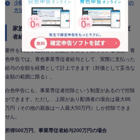
少額減価償却資産の特例とは？仕訳方法や減価償却の
方法を解説
家族の給与を全額経費にできる【青色事業専従
者給与】
要件を満たす配偶者や家族が事業を手伝っている場合、青
色申告では、青色事業専従者給与として、実際に支払った
給与の全額を経費として計上できます（対価として妥当な
金額の範囲に限る）。
白色申告にも、事業専従者控除という制度があるので控除
ができます。ただし、上限があり配偶者の場合は最大86
万円（その他の親族は一人最大50万円）しか控除できま
せん。
所得500万円、事業専従者給与200万円の場合