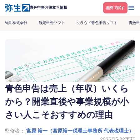
メニ
青色申告お役立ち情報
無料で試す
弥生株式会社
確定申告ソフト
クラウド青色申告ソフト
青色申
青色申告は売上（年収）いくら
から？開業直後や事業規模が小
さい人こそおすすめの理由
監修者：
宮原 裕一（宮原裕一税理士事務所 代表税理士）
2026/05/22
更新