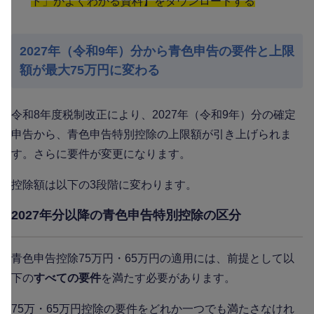
ト」がよくわかる資料】をダウンロードする
2027年（令和9年）分から青色申告の要件と上限
額が最大75万円に変わる
令和8年度税制改正により、2027年（令和9年）分の確定
申告から、青色申告特別控除の上限額が引き上げられま
す。さらに要件が変更になります。
控除額は以下の3段階に変わります。
2027年分以降の青色申告特別控除の区分
青色申告控除75万円・65万円の適用には、前提として以
下の
すべての要件
を満たす必要があります。
75万・65万円控除の要件をどれか一つでも満たさなけれ