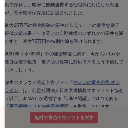
動で保存し、帳簿に自動連携する仕組みに対応した制度
が、電子帳簿保存法に新設されました。
最大65万円の特別控除の要件に加えて、この優良な電子
帳簿か請求書データ等との自動連携のいずれかの要件を満
たすと、最大75万円の特別控除を受けられます。
2027年（令和9年）分の確定申告に備え、今からe-Taxや
優良な電子帳簿・電子取引保存に対応できるよう準備して
おきましょう。
弥生のクラウド確定申告ソフト「
やよいの青色申告 オン
ライン
」は、公益社団法人日本文書情報マネジメント協会
（以下、JIIMA）が運営する「JIIMA認証」 の1つである
「
電子帳簿ソフト法的要件認証
」を取得しています。
（「電子帳簿ソフト法的要件認証（認証番号106800-0
無料で青色申告ソフトを試す
0）」）