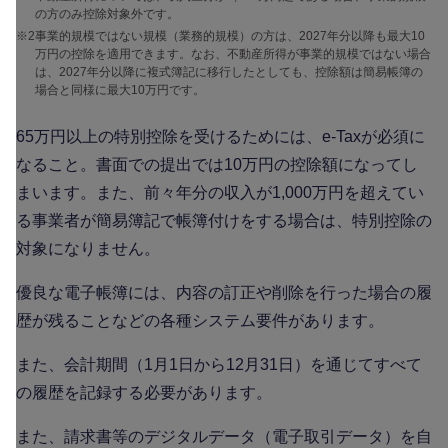
の方のみ控除対象外です。
※2
事業的規模ではない規模（業務的規模）の方は、2027年分以降も最大10
万円の控除を適用できます。なお、不動産所得が事業的規模ではない場合
は、2027年分以降に複式簿記に移行したとしても、控除額は簡易帳簿の
場合と同様に最大10万円です。
65万円以上の特別控除を受けるためには、e-Taxが必須に
なること。書面での提出では10万円の控除額になってし
まいます。また、前々年分の収入が1,000万円を超えてい
る事業者が簡易簿記で帳簿付けをする場合は、特別控除の
対象になりません。
優良な電子帳簿には、内容の訂正や削除を行った場合の履
歴が残ることなどの各種システム要件があります。
また、会計期間（1月1日から12月31日）を通じてすべて
の履歴を記録する必要があります。
また、請求書等のデジタルデータ（電子取引データ）を自