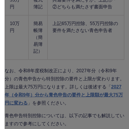
円
簿記
②どちらも満たさず書面申告
10万
簡易
上記65万円控除、55万円控除の
円
帳簿
要件を満たさない青色申告者
（簡
易簿
記）
なお、令和8年度税制改正により、2027年分（令和9年
分）の青色申告から特別控除の要件と上限が変わります。
上限は最大75万円になります。詳しくは後述する「
2027
年（令和9年）分から青色申告の要件と上限額が最大75万
円に変わる
」を参照ください。
青色申告特別控除については、以下の記事でも解説してい
ますので参考にしてください。