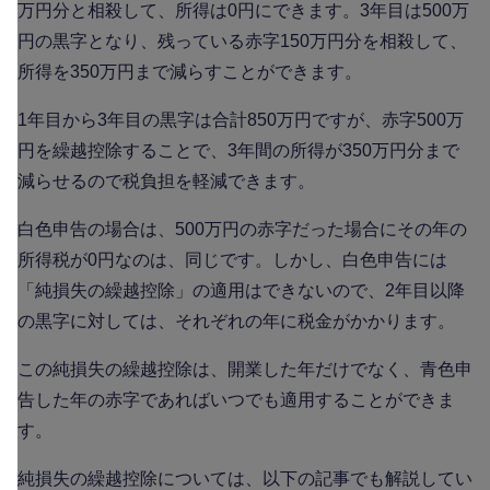
万円分と相殺して、所得は0円にできます。3年目は500万
円の黒字となり、残っている赤字150万円分を相殺して、
所得を350万円まで減らすことができます。
1年目から3年目の黒字は合計850万円ですが、赤字500万
円を繰越控除することで、3年間の所得が350万円分まで
減らせるので税負担を軽減できます。
白色申告の場合は、500万円の赤字だった場合にその年の
所得税が0円なのは、同じです。しかし、白色申告には
「純損失の繰越控除」の適用はできないので、2年目以降
の黒字に対しては、それぞれの年に税金がかかります。
この純損失の繰越控除は、開業した年だけでなく、青色申
告した年の赤字であればいつでも適用することができま
す。
純損失の繰越控除については、以下の記事でも解説してい