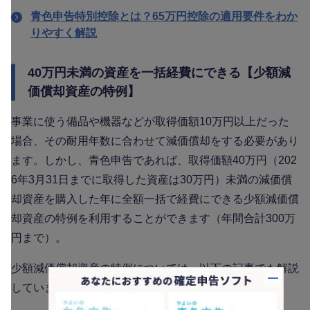
青色申告特別控除とは？65万円控除の適用要件をわか
りやすく解説
40万円未満の資産を一括経費にできる【少額減
価償却資産の特例】
事業に使う備品や機器などが取得価額10万円以上だった
場合、その耐用年数に合わせて減価償却をする必要があり
ます。しかし、青色申告であれば、取得価額40万円（202
6年3月31日までに取得した資産は30万円）未満の減価償
却資産を購入した年に全額一括で経費にできる少額減価償
却資産の特例を利用することができます（年間合計300万
円まで）。
少額減価償却資産の特例については、以下の記事でも解説
バナー
していますので参考にしてください。