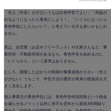
「売上（年収）が少ないうちは白色申告でよい」「利益が
出るようになったら青色にしよう！」「いくらになったら
青色申告にしたらいい？」と考えている方も多いかもしれ
ません。
実は、自営業（お店やフリーランス）や大家さんなど、事
業所得・不動産所得があるなら、青色申告を始めるのに
「いくらから」という基準はありません。
むしろ、開業したばかりの時期や事業規模が小さい（売上
が少ない）うちこそ、申告方法の選択が将来の税負担を大
きく左右します。
個人事業主の青色申告には、青色申告特別控除という税金
を減らせるメリット以外に赤字を翌年から最長3年間繰り
越せる「純損失の繰越控除」をはじめ、白色申告にはない