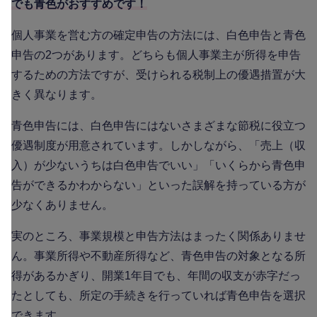
でも青色がおすすめです！
個人事業を営む方の確定申告の方法には、白色申告と青色
申告の2つがあります。どちらも個人事業主が所得を申告
するための方法ですが、受けられる税制上の優遇措置が大
きく異なります。
青色申告には、白色申告にはないさまざまな節税に役立つ
優遇制度が用意されています。しかしながら、「売上（収
入）が少ないうちは白色申告でいい」「いくらから青色申
告ができるかわからない」といった誤解を持っている方が
少なくありません。
実のところ、事業規模と申告方法はまったく関係ありませ
ん。事業所得や不動産所得など、青色申告の対象となる所
得があるかぎり、開業1年目でも、年間の収支が赤字だっ
たとしても、所定の手続きを行っていれば青色申告を選択
できます。