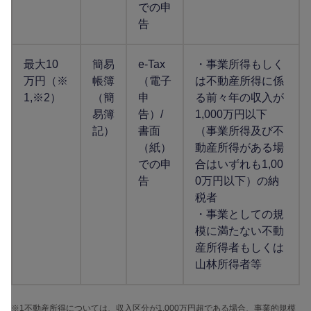
での申
告
最大10
簡易
e-Tax
・事業所得もしく
万円（※
帳簿
（電子
は不動産所得に係
1,※2）
（簡
申
る前々年の収入が
易簿
告）/
1,000万円以下
記）
書面
（事業所得及び不
（紙）
動産所得がある場
での申
合はいずれも1,00
告
0万円以下）の納
税者
・事業としての規
模に満たない不動
産所得者もしくは
山林所得者等
※1
不動産所得については、収入区分が1,000万円超である場合、事業的規模