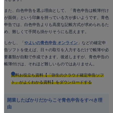
また、白色申告を選ぶ理由として、「青色申告は帳簿付け
が面倒」という印象を持っている方が多いようです。青色
申告では、白色申告よりも高度な記帳方式が求められるた
め、難しくて手間も掛かりそうにも思えます。
しかし、「
やよいの青色申告 オンライン
」などの確定申
告ソフトを使えば、日々の取引を入力するだけで帳簿や必
要書類が自動で作成できます。後述しますが、青色申告の
帳簿付けは、それほど難しいものではありません。
無料お役立ち資料【「弥生のクラウド確定申告ソフ
ト」がよくわかる資料】をダウンロードする
開業したばかりだからこそ青色申告をすべき理
由