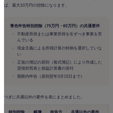
ば、最大10万円の控除になります。
青色申告特別控除（75万円・65万円）の共通要件
不動産所得または事業所得を生ずべき事業を営
んでいる
現金主義による所得計算の特例を選択していな
い
正規の簿記の原則（複式簿記）により作成した
貸借対照表と損益計算書の添付
期限内申告（原則翌年3月15日まで）
つぎに共通以外の要件を表にまとめました。
特別控除
帳簿
申告方
共通以外の要件