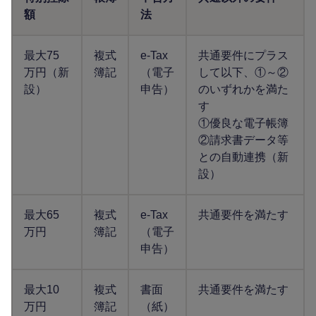
額
法
最大75
複式
e-Tax
共通要件にプラス
万円（新
簿記
（電子
して以下、①～②
設）
申告）
のいずれかを満た
す
①優良な電子帳簿
②請求書データ等
との自動連携（新
設）
最大65
複式
e-Tax
共通要件を満たす
万円
簿記
（電子
申告）
最大10
複式
書面
共通要件を満たす
万円
簿記
（紙）