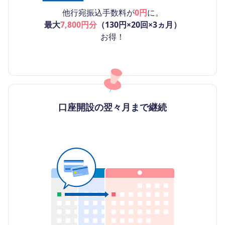
他行宛振込手数料が
0円
に。
最大
7,800円分
（130円×20回×3ヵ月）
お得！
口座開設の翌々月まで継続