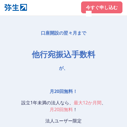
今すぐ申し込む
口座開設の翌々月まで
他行宛振込手数料
が、
月
20
回
無料！
設立1年未満の法人なら、
最大12か月間
、
月20回無料
！
法人ユーザー限定