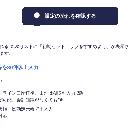
設定の流れを確認する
示されるToDoリストに「初期セットアップをすすめよう」が表
ります。
録を30件以上入力
！
ライン口座連携、またはAI取引入力 β版
が可能。会計知識がなくてもOK
訳帳、総勘定元帳で手入力
対応