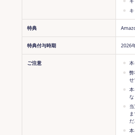
キ
キ
特典
Ama
特典付与時期
202
ご注意
本
弊
せ
本
な
当
ま
だ
本