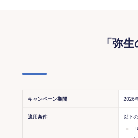
「弥生
キャンペーン期間
202
適用条件
以下
「