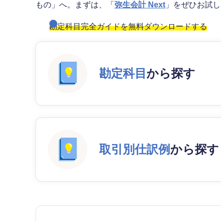
もの」へ。まずは、「
弥生会計 Next
」をぜひお試
勘定科目完全ガイドを無料ダウンロードする
勘定科目
から探す
取引別仕訳例
から探す