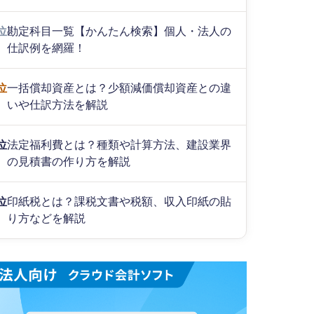
位
勘定科目一覧【かんたん検索】個人・法人の
仕訳例を網羅！
位
一括償却資産とは？少額減価償却資産との違
いや仕訳方法を解説
位
法定福利費とは？種類や計算方法、建設業界
の見積書の作り方を解説
位
印紙税とは？課税文書や税額、収入印紙の貼
り方などを解説