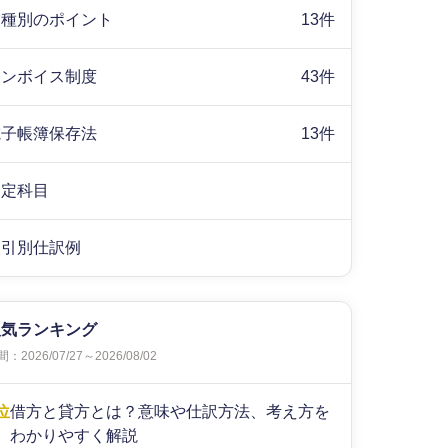
業種別のポイント
13件
インボイス制度
43件
電子帳簿保存法
13件
勘定科目
取引別仕訳例
人気ランキング
：2026/07/27～2026/08/02
位
借方と貸方とは？意味や仕訳方法、考え方を
わかりやすく解説