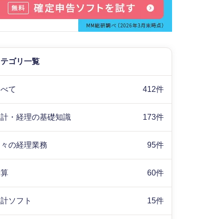
カテゴリ一覧
すべて
412件
会計・経理の基礎知識
173件
日々の経理業務
95件
決算
60件
会計ソフト
15件