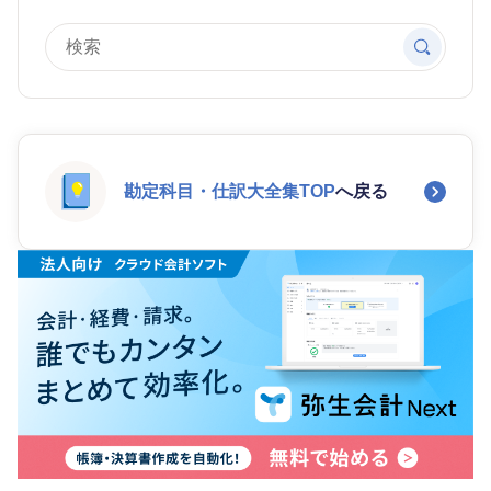
勘定科目・仕訳大全集TOP
へ戻る