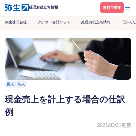
メニ
経理お役立ち情報
無料で試す
弥生株式会社
クラウド会計ソフト
経理お役立ち情報
【かんた
個人・法人
現金売上を計上する場合の仕訳
例
2021/03/31
更新