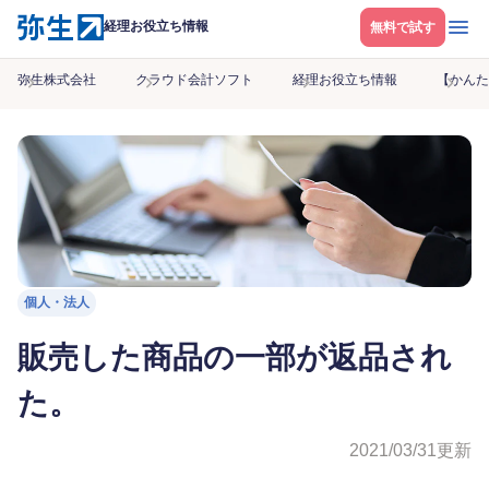
メニ
経理お役立ち情報
無料で試す
弥生株式会社
クラウド会計ソフト
経理お役立ち情報
【かんた
個人・法人
販売した商品の一部が返品され
た。
2021/03/31
更新