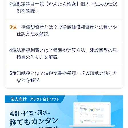
2位
勘定科目一覧【かんたん検索】個人・法人の仕訳
例を網羅！
3位
一括償却資産とは？少額減価償却資産との違いや
仕訳方法を解説
4位
法定福利費とは？種類や計算方法、建設業界の見
積書の作り方を解説
5位
印紙税とは？課税文書や税額、収入印紙の貼り方
などを解説