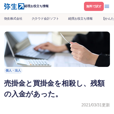
メニ
経理お役立ち情報
無料で試す
弥生株式会社
クラウド会計ソフト
経理お役立ち情報
【かんた
個人・法人
売掛金と買掛金を相殺し、残額
の入金があった。
2021/03/31
更新