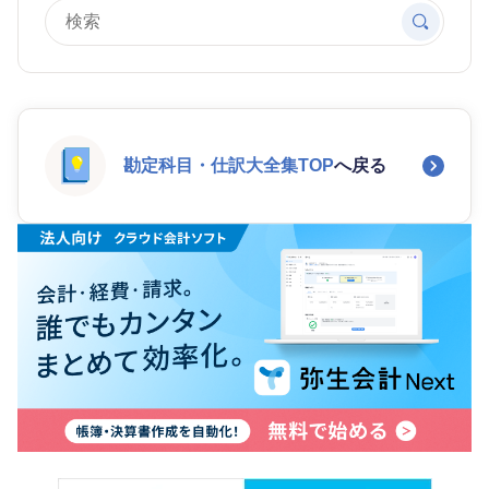
勘定科目・仕訳大全集TOP
へ戻る