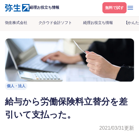
メニ
経理お役立ち情報
無料で試す
弥生株式会社
クラウド会計ソフト
経理お役立ち情報
【かんた
個人・法人
給与から労働保険料立替分を差
引いて支払った。
2021/03/31
更新