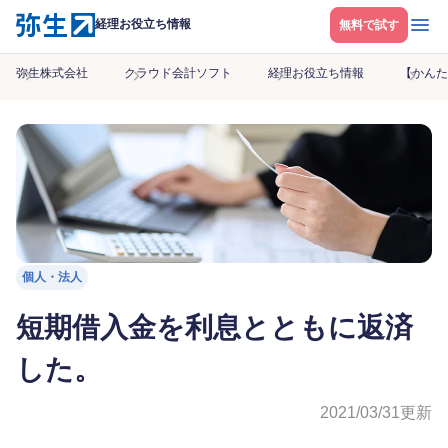
メニ
経理お役立ち情報
無料で試す
弥生株式会社
クラウド会計ソフト
経理お役立ち情報
【かんた
個人・法人
短期借入金を利息とともに返済
した。
2021/03/31
更新