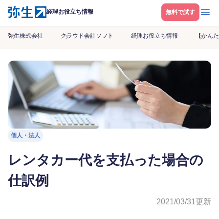
メニ
経理お役立ち情報
無料で試す
弥生株式会社
クラウド会計ソフト
経理お役立ち情報
【かんた
個人・法人
レンタカー代を支払った場合の
仕訳例
2021/03/31
更新