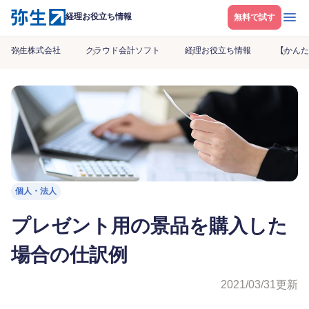
メニ
経理お役立ち情報
無料で試す
弥生株式会社
クラウド会計ソフト
経理お役立ち情報
【かんた
個人・法人
プレゼント用の景品を購入した
場合の仕訳例
2021/03/31
更新