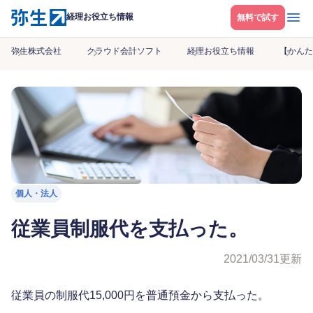
メニ
経理お役立ち情報
無料で試す
弥生株式会社
クラウド会計ソフト
経理お役立ち情報
【かんた
個人・法人
従業員制服代を支払った。
2021/03/31
更新
従業員の制服代15,000円を普通預金から支払った。