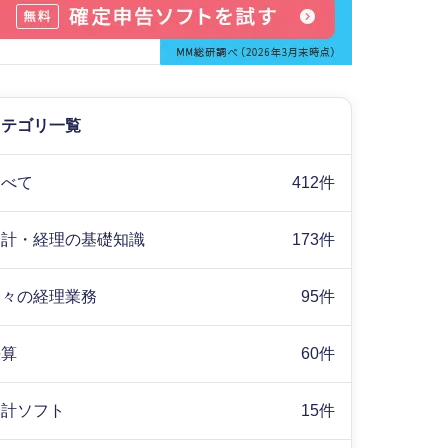
カテゴリ一覧
すべて
412件
会計・経理の基礎知識
173件
日々の経理業務
95件
決算
60件
会計ソフト
15件