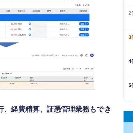
2
3
4
5
行、経費精算、証憑管理業務もでき