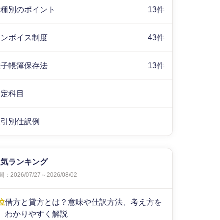
業種別のポイント
13件
インボイス制度
43件
電子帳簿保存法
13件
勘定科目
取引別仕訳例
人気ランキング
：2026/07/27～2026/08/02
位
借方と貸方とは？意味や仕訳方法、考え方を
わかりやすく解説