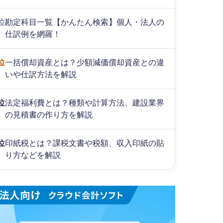
位
勘定科目一覧【かんたん検索】個人・法人の
仕訳例を網羅！
位
一括償却資産とは？少額減価償却資産との違
いや仕訳方法を解説
位
法定福利費とは？種類や計算方法、建設業界
の見積書の作り方を解説
位
印紙税とは？課税文書や税額、収入印紙の貼
り方などを解説