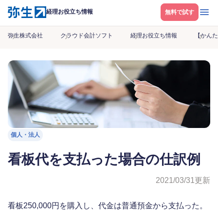
メニ
経理お役立ち情報
無料で試す
弥生株式会社
クラウド会計ソフト
経理お役立ち情報
【かんた
個人・法人
看板代を支払った場合の仕訳例
2021/03/31
更新
看板250,000円を購入し、代金は普通預金から支払った。