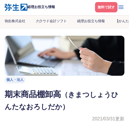
メニ
経理お役立ち情報
無料で試す
弥生株式会社
クラウド会計ソフト
経理お役立ち情報
【かんた
個人・法人
期末商品棚卸高
（きまつしょうひ
んたなおろしだか）
2021/03/31
更新