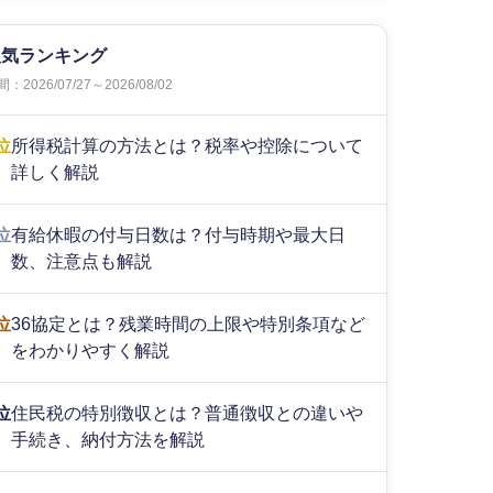
人気ランキング
：2026/07/27～2026/08/02
位
所得税計算の方法とは？税率や控除について
詳しく解説
位
有給休暇の付与日数は？付与時期や最大日
数、注意点も解説
位
36協定とは？残業時間の上限や特別条項など
をわかりやすく解説
位
住民税の特別徴収とは？普通徴収との違いや
手続き、納付方法を解説