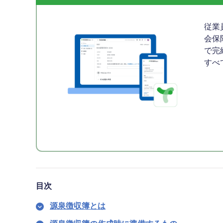
従業
会保
で完
すべ
目次
源泉徴収簿とは