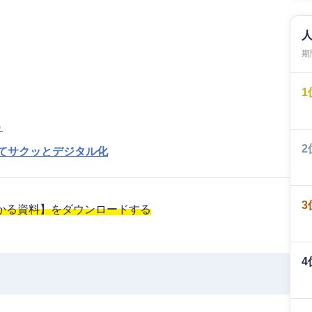
期間
1
う
2
めてサクッとデジタル化
3
わかる資料】をダウンロードする
4