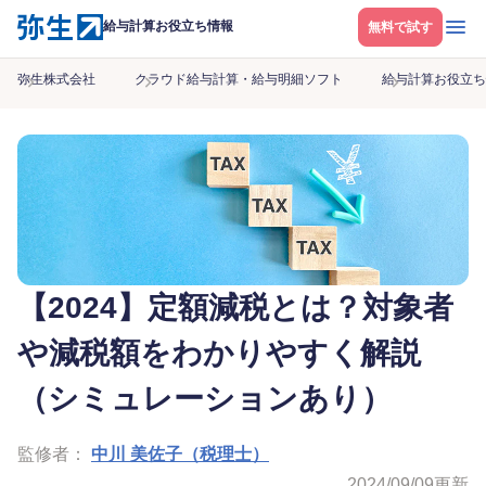
メニ
給与計算お役立ち情報
無料で試す
弥生株式会社
クラウド給与計算・給与明細ソフト
給与計算お役立ち
【2024】定額減税とは？対象者
や減税額をわかりやすく解説
（シミュレーションあり）
監修者：
中川 美佐子（税理士）
2024/09/09
更新