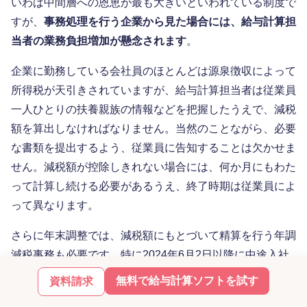
いわば中間層への恩恵が最も大きいといわれている制度で
すが、
事務処理を行う企業から見た場合には、給与計算担
当者の業務負担増加が懸念されます
。
企業に勤務している会社員のほとんどは源泉徴収によって
所得税が天引きされていますが、給与計算担当者は従業員
一人ひとりの扶養親族の情報などを把握したうえで、減税
額を算出しなければなりません。当然のことながら、必要
な書類を提出するよう、従業員に告知することは欠かせま
せん。減税額が控除しきれない場合には、何か月にもわた
って計算し続ける必要があるうえ、終了時期は従業員によ
って異なります。
さらに年末調整では、減税額にもとづいて精算を行う年調
減税事務も必要です。特に2024年6月2日以降に中途入社
した従業員や、同日以降に扶養親族の人数が変更になった
無料で給与計算ソフトを試す
資料請求
従業員の年末調整事務では、減税額に応じた処理を行わな