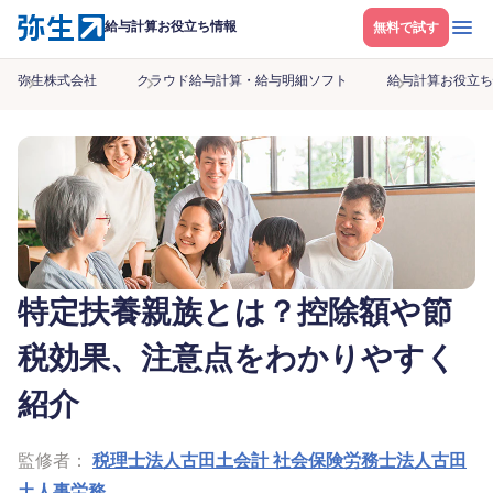
メニ
給与計算お役立ち情報
無料で試す
弥生株式会社
クラウド給与計算・給与明細ソフト
給与計算お役立ち
特定扶養親族とは？控除額や節
税効果、注意点をわかりやすく
紹介
監修者：
税理士法人古田土会計 社会保険労務士法人古田
土人事労務