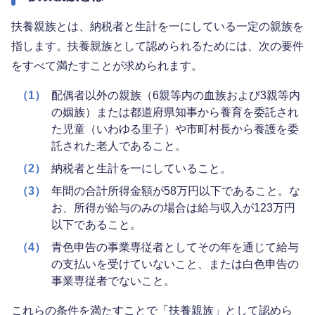
扶養親族とは、納税者と生計を一にしている一定の親族を
指します。扶養親族として認められるためには、次の要件
をすべて満たすことが求められます。
（1）
配偶者以外の親族（6親等内の血族および3親等内
の姻族）または都道府県知事から養育を委託され
た児童（いわゆる里子）や市町村長から養護を委
託された老人であること。
（2）
納税者と生計を一にしていること。
（3）
年間の合計所得金額が58万円以下であること。な
お、所得が給与のみの場合は給与収入が123万円
以下であること。
（4）
青色申告の事業専従者としてその年を通じて給与
の支払いを受けていないこと、または白色申告の
事業専従者でないこと。
これらの条件を満たすことで「扶養親族」として認めら