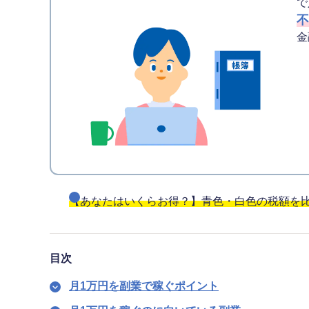
で
不
金
【あなたはいくらお得？】青色・白色の税額を
目次
月1万円を副業で稼ぐポイント