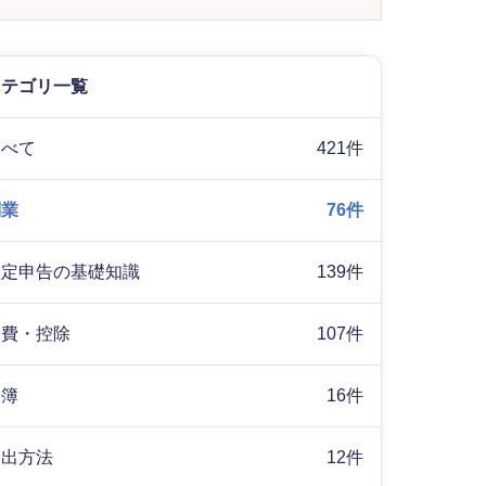
カテゴリ一覧
すべて
421件
副業
76件
確定申告の基礎知識
139件
経費・控除
107件
帳簿
16件
提出方法
12件