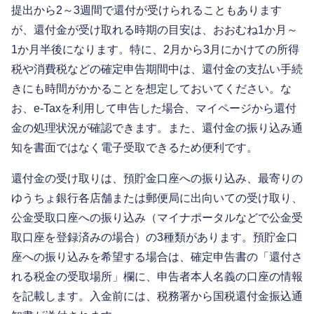
提出から2～3週間で還付が受けられることもあります
が、還付金が受け取れる時期の目安は、おおむね1か月～
1か月半後になります。特に、2月から3月にかけての所得
税や消費税などの確定申告期間中は、還付金の支払い手続
きにも時間がかかることを想定しておいてください。な
お、e-Taxを利用して申告した場合、マイページから還付
金の処理状況が確認できます。また、還付金の振り込み通
知を書面ではなく電子受取できるため便利です。
還付金の受け取りは、預貯金口座への振り込み、最寄りの
ゆうちょ銀行各店舗または郵便局に出向いての受け取り、
公金受取口座への振り込み（マイナポータルなどで公金受
取口座を登録済みの場合）の3種類があります。預貯金口
座への振り込みを希望する場合は、確定申告書の「還付さ
れる税金の受取場所」欄に、申告者本人名義の口座の情報
を記載します。入金前には、税務署から国税還付金振込通