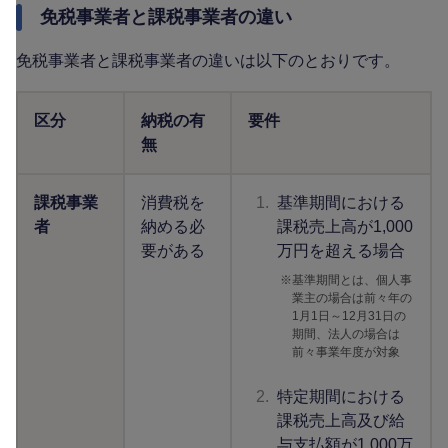
免税事業者と課税事業者の違い
免税事業者と課税事業者の違いは以下のとおりです。
区分
納税の有
要件
無
課税事業
消費税を
1.
基準期間における
者
納める必
課税売上高が1,000
要がある
万円を超える場合
※
基準期間とは、個人事
業主の場合は前々年の
1月1日～12月31日の
期間、法人の場合は
前々事業年度が対象
2.
特定期間における
課税売上高及び給
与支払額が1,000万