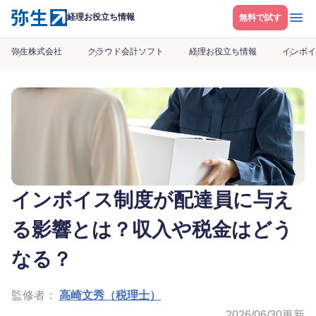
メニ
経理お役立ち情報
無料で試す
弥生株式会社
クラウド会計ソフト
経理お役立ち情報
インボイ
インボイス制度が配達員に与え
る影響とは？収入や税金はどう
なる？
監修者：
高崎文秀（税理士）
2026/06/30
更新