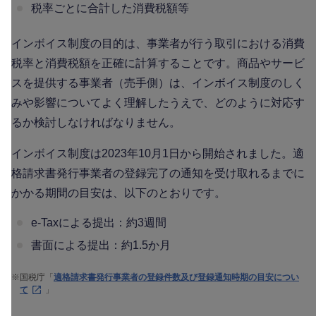
税率ごとに合計した消費税額等
インボイス制度の目的は、事業者が行う取引における消費
税率と消費税額を正確に計算することです。商品やサービ
スを提供する事業者（売手側）は、インボイス制度のしく
みや影響についてよく理解したうえで、どのように対応す
るか検討しなければなりません。
インボイス制度は2023年10月1日から開始されました。適
格請求書発行事業者の登録完了の通知を受け取れるまでに
かかる期間の目安は、以下のとおりです。
e-Taxによる提出：約3週間
書面による提出：約1.5か月
※
国税庁「
適格請求書発行事業者の登録件数及び登録通知時期の目安につい
て
」