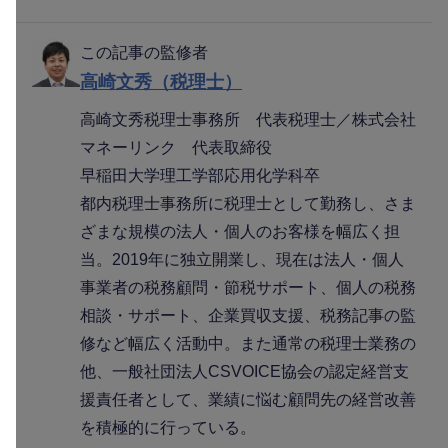
この記事の監修者
高崎文秀（税理士）
高崎文秀税理士事務所 代表税理士／株式会社
マネーリンク 代表取締役
早稲田大学理工学部応用化学科卒
都内税理士事務所に税理士として勤務し、さま
ざまな規模の法人・個人のお客様を幅広く担
当。2019年に独立開業し、現在は法人・個人
事業者の税務顧問・節税サポート、個人の税務
相談・サポート、企業買収支援、税務記事の監
修など幅広く活動中。また通常の税理士業務の
他、一般社団法人CSVOICE協会の認定経営支
援責任者として、業績に悩む顧問先の経営改善
を積極的に行っている。