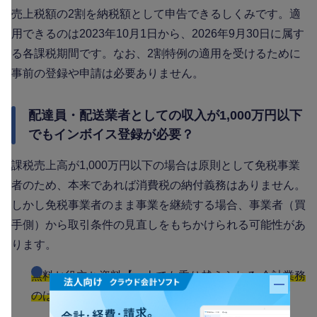
売上税額の2割を納税額として申告できるしくみです。適
用できるのは2023年10月1日から、2026年9月30日に属す
る各課税期間です。なお、2割特例の適用を受けるために
事前の登録や申請は必要ありません。
配達員・配送業者としての収入が1,000万円以下
でもインボイス登録が必要？
課税売上高が1,000万円以下の場合は原則として免税事業
者のため、本来であれば消費税の納付義務はありません。
しかし免税事業者のまま事業を継続する場合、事業者（買
手側）から取引条件の見直しをもちかけられる可能性があ
ります。
無料お役立ち資料【一人でも乗り越えられる 会計業務
バナー
のはじめかた】をダウンロードする