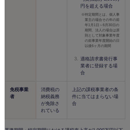
円を超える場合
※
特定期間とは、個人事
業主の場合その年の前
年1月1日～6月30日の
期間、法人の場合は原
則として対象事業年度
の前事業年度開始の日
以後6ヶ月の期間
3.
適格請求書発行事
業者に登録する場
合
免税事業
消費税の
上記の課税事業者の条
者
納税義務
件に当てはまらない場
が免除さ
合
れている