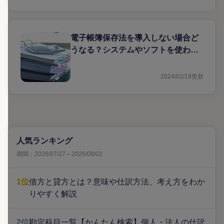
電子帳簿保存法を導入しない場合ど
うなる？システムやソフトを使わな
くても大丈夫？
2024/02/19
更新
人気ランキング
期間：2026/07/27～2026/08/02
1位
借方と貸方とは？意味や仕訳方法、考え方をわか
りやすく解説
2位
勘定科目一覧【かんたん検索】個人・法人の仕訳