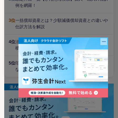
例を網羅！
3位
一括償却資産とは？少額減価償却資産との違いや
仕訳方法を解説
4位
法定福利費とは？種類や計算方法、建設業界の見
バナー
積書の作り方を解説
5位
印紙税とは？課税文書や税額、収入印紙の貼り方
などを解説