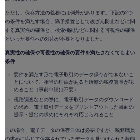
ただし、保存方法の義務には例外があります。下記の2つ
の条件を満たす場合、猶予措置として改ざん防止などに関
する真実性の確保と、検索機能などに関する可視性の確保
といった要件への対応が不要となりました。
真実性の確保や可視性の確保の要件を満たさなくてもよい
条件
要件を満たす形で電子取引のデータ保存ができないこ
とについて、相当の理由があると所轄の税務署長が認
めること（事前申請は不要）
税務調査などの際に、電子取引データのダウンロード
の求め、電子取引データをプリントアウトした書面の
提示・提出の求めにそれぞれ応じられること
この場合、電子データの保存自体は必要ですが、税務職員
の求めに応じて保存されているデータを見つけられる状態