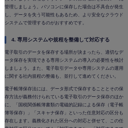
管理しましょう。パソコンに保存した場合は不具合が発生
し、データを失う可能性もあるため、より安全なクラウド
システムで管理するのがおすすめです。
4. 専用システムや規程を整備して対応する
電子取引のデータを保存する場所が決まったら、適切なデ
ータ保存を実現できる専用システムの導入の必要性を検討
しましょう。また、電子取引データや専用システムの運用
に関する社内規程の整備も、並行して進めてください。
電子帳簿保存法には、データ形式で保存することとその保
存方法が義務付けられている電子取引のデータ保存のほか
に、「国税関係帳簿書類の電磁的記録による保存（電子帳
簿等保存）」「スキャナ保存」といった任意対応の区分も
存在します。義務化された区分への対応と併せて、この任