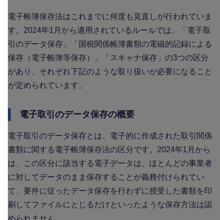
電子帳簿保存法はこれまでに何度も見直しが行われていま
す。2024年1月から適用されているルールでは、「電子取
引のデータ保存」「国税関係帳簿書類の電磁的記録による
保存（電子帳簿等保存）」「スキャナ保存」の3つの区分
があり、それぞれ下記のような取り扱いが必要になること
が定められています。
電子取引のデータ保存の概要
電子取引のデータ保存とは、電子的に作成された取引関係
書類に関する電子帳簿保存法の区分です。2024年1月から
は、この区分に該当する電子データは、ほとんどの事業者
に対してデータのまま保存することが義務付けられてい
て、要件に従ったデータ保存を行わずに授受した書類を印
刷してファイルにとじるだけといったような保存方法は認
められません。