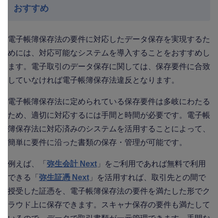
おすすめ
電子帳簿保存法の要件に対応したデータ保存を実現するた
めには、対応可能なシステムを導入することをおすすめし
ます。電子取引のデータ保存に関しては、保存要件に合致
していなければ電子帳簿保存法違反となります。
電子帳簿保存法に定められている保存要件は多岐にわたる
ため、適切に対応するには手間と時間が必要です。電子帳
簿保存法に対応済みのシステムを活用することによって、
簡単に要件に沿った書類の保存・管理が可能です。
例えば、「
弥生会計 Next
」をご利用であれば無料で利用
できる「
弥生証憑 Next
」を活用すれば、取引先との間で
授受した証憑を、電子帳簿保存法の要件を満たした形でク
ラウド上に保存できます。スキャナ保存の要件も満たして