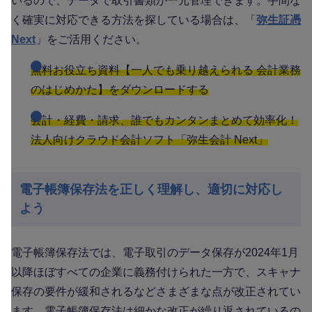
いるので、データで取引書類が一元管理できます。手間な
く確実に対応できる方法を探している場合は、「
弥生証憑
Next
」をご活用ください。
無料お役立ち資料【一人でも乗り越えられる 会計業務
のはじめかた】をダウンロードする
会計・経費・請求、誰でもカンタンまとめて効率化！
法人向けクラウド会計ソフト「弥生会計 Next」
電子帳簿保存法を正しく理解し、適切に対応し
よう
電子帳簿保存法では、電子取引のデータ保存が2024年1月
以降ほぼすべての企業に義務付けられた一方で、スキャナ
保存の要件が緩和されるなどさまざまな点が改正されてい
ます。電子帳簿保存法は細かな改正が繰り返されているの