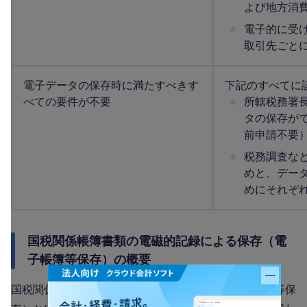
よび地方消
電子的に受
取引先ごと
電子データの保存時に満たすべきす
下記のすべてに
べての要件が不要
所轄税務署
タの保存が
前申請不要
税務調査な
めと、デー
めにそれぞ
国税関係帳簿書類の電磁的記録による保存（電
子帳簿等保存）の概要
バナー
国税関係帳簿書類の電磁的記録による保存（電子帳簿等保