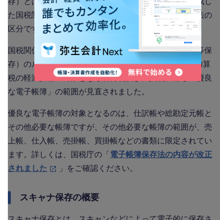
存）とは、事業者自身が最初から電子データとして作成し
た国税関係帳簿や国税関係書類に関する電子帳簿保存法の
区分です。
国税関係帳簿書類の電磁的記録による保存（電子帳簿等保
存）のルールに関しては、2024年1月から、過少申告加算
税の軽減措置の対象となる所得税及び法人税に係る「優良
な電子帳簿」の範囲が見直されました。
優良な電子帳簿の対象となるのは、仕訳帳や総勘定元帳と
その他必要な帳簿ですが、その他必要な帳簿の範囲が、売
上帳、仕入帳、売掛帳、買掛帳などの書類に限定されてい
ます。詳しくは、国税庁の「
電子帳簿保存法の内容が改正
されました
」をご確認ください。
スキャナ保存の概要
スキャナ保存とは、スキャンなどによって電子的に保存さ