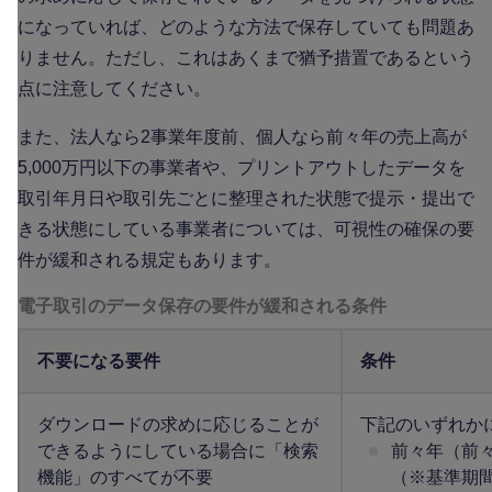
になっていれば、どのような方法で保存していても問題あ
りません。ただし、これはあくまで猶予措置であるという
点に注意してください。
また、法人なら2事業年度前、個人なら前々年の売上高が
5,000万円以下の事業者や、プリントアウトしたデータを
取引年月日や取引先ごとに整理された状態で提示・提出で
きる状態にしている事業者については、可視性の確保の要
件が緩和される規定もあります。
電子取引のデータ保存の要件が緩和される条件
不要になる要件
条件
ダウンロードの求めに応じることが
下記のいずれか
できるようにしている場合に「検索
前々年（前々
機能」のすべてが不要
（※基準期