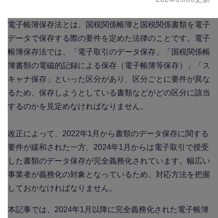
電子帳簿保存法とは、国税関係帳簿と国税関係書類を電子
データで保存する際の要件を定めた法律のことです。電子
帳簿保存法では、「電子取引のデータ保存」「国税関係帳
簿書類の電磁的記録による保存（電子帳簿等保存）」「ス
キャナ保存」といった区分があり、区分ごとに要件が異な
るため、保存しようとしている書類などがどの区分に該当
するのかを見定めなければなりません。
改正によって、2022年1月から書類のデータ保存に関する
要件が緩和された一方、2024年1月からは電子取引で授受
した書類のデータ保存が完全義務化されています。幅広い
事業者が義務化の対象となっているため、対応方法を把握
しておかなければなりません。
本記事では、2024年1月以降に完全義務化された電子帳簿