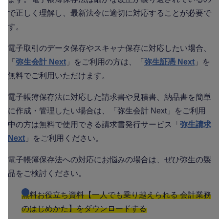
で正しく理解し、最新法令に適切に対応することが必要で
す。
電子取引のデータ保存やスキャナ保存に対応したい場合、
「
弥生会計 Next
」をご利用の方は、「
弥生証憑 Next
」を
無料でご利用いただけます。
電子帳簿保存法に対応した請求書や見積書、納品書を簡単
に作成・管理したい場合は、「弥生会計 Next」をご利用
中の方は無料で使用できる請求書発行サービス「
弥生請求
Next
」をご利用ください。
電子帳簿保存法への対応にお悩みの場合は、ぜひ弥生の製
品をご検討ください。
無料お役立ち資料【一人でも乗り越えられる 会計業務
のはじめかた】をダウンロードする