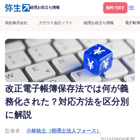
メニ
経理お役立ち情報
無料で試す
弥生株式会社
クラウド会計ソフト
経理お役立ち情報
電子帳簿
改正電子帳簿保存法では何が義
務化された？対応方法を区分別
に解説
監修者：
小林祐士（税理士法人フォース）
2024/09/06
更新