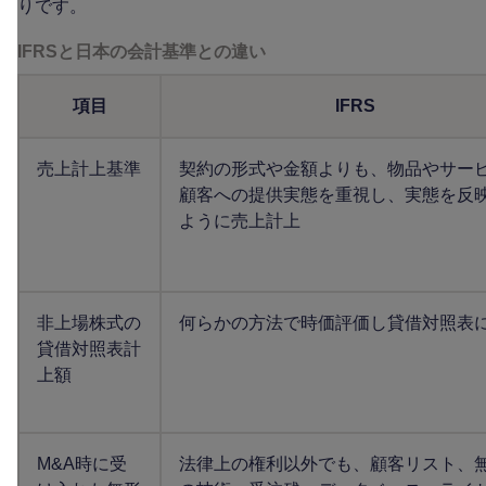
りです。
IFRSと日本の会計基準との違い
項目
IFRS
売上計上基準
契約の形式や金額よりも、物品やサー
顧客への提供実態を重視し、実態を反
ように売上計上
非上場株式の
何らかの方法で時価評価し貸借対照表
貸借対照表計
上額
M&A時に受
法律上の権利以外でも、顧客リスト、