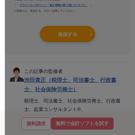
『
プライバシーポリシー「個人情報の取り扱いについて」
』
に同意の上「送信する」ボタンを押してください。
送信する
この記事の監修者
渋田貴正（税理士、司法書士、行政書
士、社会保険労務士）
税理士、司法書士、社会保険労務士、行政書
士、起業コンサルタント®。
1984年富山県生まれ。東京大学経済学部卒。
無料で会計ソフトを試す
資料請求
大学卒業後、大手食品メーカーや外資系専門商
社にて財務・経理担当として勤務。