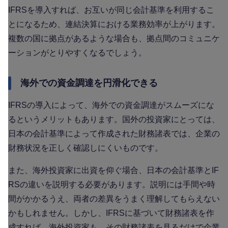
IFRSを導入すれば、お互いが同じ会計基準を利用するこ
とになるため、連結決算における業務効率が上がります。
複数の国に拠点があるような場合も、拠点間のコミュニケ
ーションがとりやすくなるでしょう。
海外での資金調達を円滑化できる
IFRSの導入によって、海外での資金調達がスムーズにな
るというメリットもあります。国外の投資家にとっては、
日本の会計基準によって作成された財務諸表では、企業の
財務状況を正しく確認しにくいものです。
また、海外投資家に出資を仰ぐ場合、日本の会計基準とIF
RSの違いを説明する必要があります。説明には手間や時
間がかかるうえ、両者の差異をうまく理解してもらえない
かもしれません。しかし、IFRSに基づいて財務諸表を作
成すれば、海外投資家も、その財務諸表を見るだけで企業