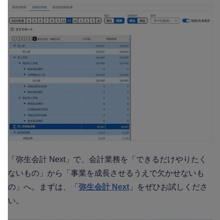
「弥生会計 Next」で、会計業務を「できるだけやりたく
ないもの」から「事業を成長させるうえで欠かせないも
の」へ。まずは、「
弥生会計 Next
」をぜひお試しくださ
い。