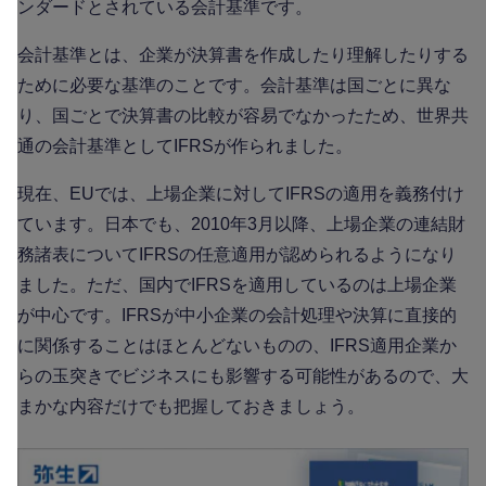
ンダードとされている会計基準です。
会計基準とは、企業が決算書を作成したり理解したりする
ために必要な基準のことです。会計基準は国ごとに異な
り、国ごとで決算書の比較が容易でなかったため、世界共
通の会計基準としてIFRSが作られました。
現在、EUでは、上場企業に対してIFRSの適用を義務付け
ています。日本でも、2010年3月以降、上場企業の連結財
務諸表についてIFRSの任意適用が認められるようになり
ました。ただ、国内でIFRSを適用しているのは上場企業
が中心です。IFRSが中小企業の会計処理や決算に直接的
に関係することはほとんどないものの、IFRS適用企業か
らの玉突きでビジネスにも影響する可能性があるので、大
まかな内容だけでも把握しておきましょう。