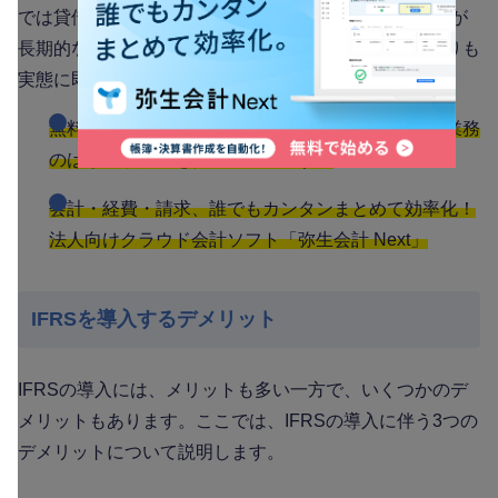
では貸借対照表が重視されます。そのため、IFRSの方が
長期的な企業の価値を測りやすく、日本の会計基準よりも
実態に即した財務状況を把握できるようになります。
無料お役立ち資料【一人でも乗り越えられる 会計業務
のはじめかた】をダウンロードする
会計・経費・請求、誰でもカンタンまとめて効率化！
法人向けクラウド会計ソフト「弥生会計 Next」
IFRSを導入するデメリット
IFRSの導入には、メリットも多い一方で、いくつかのデ
メリットもあります。ここでは、IFRSの導入に伴う3つの
デメリットについて説明します。