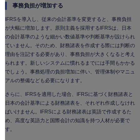
事務負担が増加する
IFRSを導入し、従来の会計基準を変更すると、事務負担
が大幅に増加します。原則主義を採用するIFRSは、日本
の会計基準のような細かい数値基準や判断基準が設けられ
ていません。そのため、財務諸表を作成する際には判断の
理由を注記する必要があり、事務負担が大きくなると考え
られます。新しいシステムに慣れるまでには手間もかかる
でしょう。事務処理の負担増加に伴い、管理体制やマニュ
アルの整備なども必要になります。
さらに、IFRSを適用した場合、IFRSに基づく財務諸表と
日本の会計基準による財務諸表を、それぞれ作成しなけれ
ばいけません。IFRSによる財務諸表は英語で作成するた
め、高度な英語力と国際会計の知識を持つ人材が必要で
す。