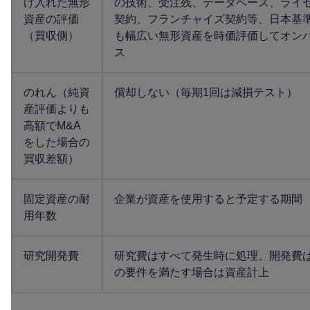
け入れた無形
の技術、受注残、データベース、ライ
資産の評価
契約、フランチャイズ契約等、日本基
（買収側）
も幅広い無形資産を時価評価してオン
ス
のれん（純資
償却しない（毎期1回は減損テスト）
産評価よりも
高額でM&A
をした場合の
買収差額）
固定資産の耐
企業が資産を使用すると予定する期間
用年数
研究開発費
研究費はすべて発生時に処理。開発費
の要件を満たす場合は資産計上