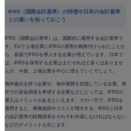
IFRS（国際会計基準）の特徴や日本の会計基準
との違いを知っておこう
IFRS（国際会計基準）は、国際的に通用する会計基準で
す。EUで上場企業にIFRSの適用が義務付けられたことか
ら、各国でIFRSを導入する企業が増えています。日本で
は、IFRSを採用する企業はまだそれほど多くはありませ
んが、今後、上場企業を中心に増えていくでしょう。
海外拠点を持つ企業や、海外展開を目指している企業、海
外での資金調達を希望する企業などにとっては、IFRSの
導入はメリットがあるといえます。その一方で、IFRSを
適用すると、事務負担やコストが増大する、IFRSと日本
の会計基準の財務諸表をそれぞれ作成しなければならない
などのデメリットも生じます。