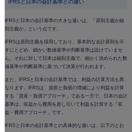
IFRSと日本の会計基準との違い
IFRSと日本の会計基準の大きな違いは、「原則主義か細
則主義か」という点です。
IFRSは原則主義を採用しており、基本的な会計原則を示
すにとどめ、細かい数値基準や判断基準は設けていませ
ん。それに対して日本は細則主義で、細かく決められた数
値基準や判断基準に基づいて決算が行われます。
また、IFRSと日本の会計基準では、利益の計算方法も異
なります。IFRSは、資産と負債の増減により利益を計算
する「資産・負債アプローチ」である一方で、日本の会計
基準は、収益から費用を差し引いて利益を計算する「収
益・費用アプローチ」です。
IFRSと日本の会計基準との具体的な違いは、以下のとお