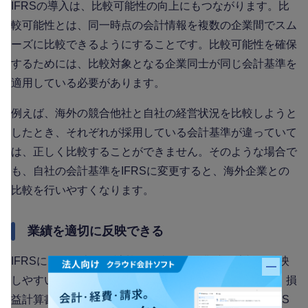
IFRSの導入は、比較可能性の向上にもつながります。比
較可能性とは、同一時点の会計情報を複数の企業間でスム
ーズに比較できるようにすることです。比較可能性を確保
するためには、比較対象となる企業同士が同じ会計基準を
適用している必要があります。
例えば、海外の競合他社と自社の経営状況を比較しようと
したとき、それぞれが採用している会計基準が違っていて
は、正しく比較することができません。そのような場合で
も、自社の会計基準をIFRSに変更すると、海外企業との
比較を行いやすくなります。
業績を適切に反映できる
IFRSには、日本の会計基準に比べて、業績を適切に反映
バナー
しやすいというメリットもあります。財務諸表のうち、損
益計算書の重要度が高い日本の会計基準に対して、IFRS