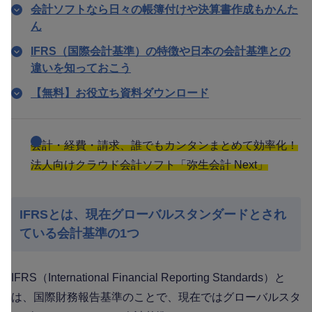
会計ソフトなら日々の帳簿付けや決算書作成もかんた
ん
IFRS（国際会計基準）の特徴や日本の会計基準との
違いを知っておこう
【無料】お役立ち資料ダウンロード
会計・経費・請求、誰でもカンタンまとめて効率化！
法人向けクラウド会計ソフト「弥生会計 Next」
IFRSとは、現在グローバルスタンダードとされ
ている会計基準の1つ
IFRS（International Financial Reporting Standards）と
は、国際財務報告基準のことで、現在ではグローバルスタ