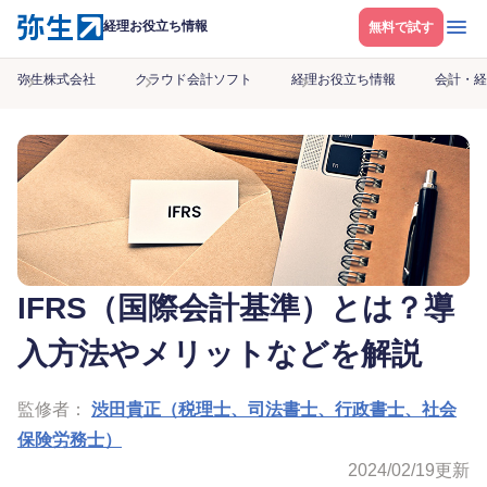
メニ
経理お役立ち情報
無料で試す
弥生株式会社
クラウド会計ソフト
経理お役立ち情報
会計・経
IFRS（国際会計基準）とは？導
入方法やメリットなどを解説
監修者：
渋田貴正（税理士、司法書士、行政書士、社会
保険労務士）
2024/02/19
更新