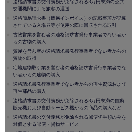
適格請求書の交付義務が免除される3万円未満の公共
交通機関による旅客の運送
適格簡易請求書（簡易インボイス）の記載事項が記載
されている入場券等が使用の際に回収される取引
古物営業を営む者の適格請求書発行事業者でない者か
らの古物の購入
質屋を営む者の適格請求書発行事業者でない者からの
質物の取得
宅地建物取引業を営む者の適格請求書発行事業者でな
い者からの建物の購入
適格請求書発行事業者でない者からの再生資源および
再生部品の購入
適格請求書の交付義務が免除される3万円未満の自動
販売機および自動サービス機からの商品の購入など
適格請求書の交付義務が免除される郵便切手類のみを
対価とする郵便・貨物サービス