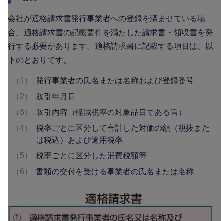
会社が適格請求書発行事業者への登録を済ませている場
合、適格請求書の記載要件を満たした請求書・領収書を発
行する必要があります。適格請求書に記載する項目は、以
下のとおりです。
（1）
発行事業者の氏名または名称および登録番号
（2）
取引年月日
（3）
取引内容（軽減税率の対象品目である旨）
（4）
税率ごとに区分して合計した対価の額（税抜また
は税込）および適用税率
（5）
税率ごとに区分した消費税額等
（6）
書類の交付を受ける事業者の氏名または名称