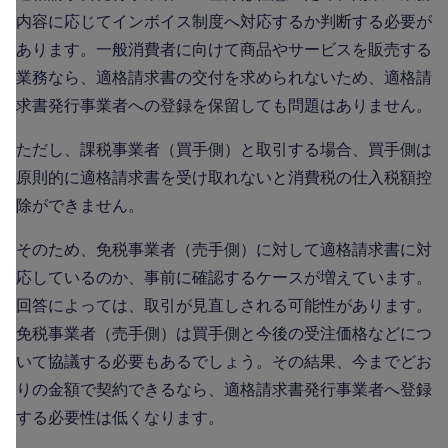
内容に応じてインボイス制度へ対応するか判断する必要が
あります。一般消費者に向けて商品やサービスを販売する
業務なら、適格請求書の交付を求められないため、適格請
求書発行事業者への登録を保留しても問題はありません。
ただし、課税事業者（買手側）と取引する場合、買手側は
原則的に適格請求書を受け取れないと消費税の仕入税額控
除ができません。
そのため、免税事業者（売手側）に対して適格請求書に対
応しているのか、事前に確認するケースが増えています。
回答によっては、取引が見直しされる可能性があります。
免税事業者（売手側）は買手側と今後の受注価格などにつ
いて協議する必要もあるでしょう。その結果、今までどお
りの金額で契約できるなら、適格請求書発行事業者へ登録
する必要性は低くなります。