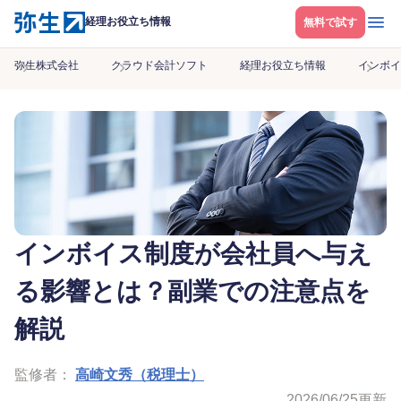
メニ
経理お役立ち情報
無料で試す
弥生株式会社
クラウド会計ソフト
経理お役立ち情報
インボイ
インボイス制度が会社員へ与え
る影響とは？副業での注意点を
解説
監修者：
高崎文秀（税理士）
2026/06/25
更新