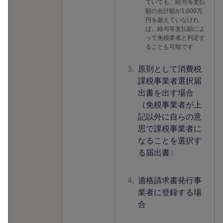
ていても、給与等支払
額の合計額が1,000万
円を超えていなけれ
ば、給与等支払額によ
って免税業者と判定す
ることも可能です
3.
原則として消費税
課税事業者選択届
出書を出す場合
（免税事業者が上
記以外に自らの意
思で課税事業者に
なることを選択す
る届出書
）
4.
適格請求書発行事
業者に登録する場
合