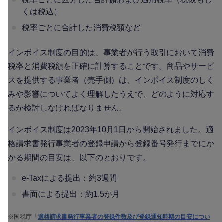
くは税込）
税率ごとに合計した消費税額など
インボイス制度の目的は、事業者が行う取引において消費
税率と消費税額を正確に計算することです。商品やサービ
スを提供する事業者（売手側）は、インボイス制度のしく
みや影響についてよく理解したうえで、どのように対応す
るか検討しなければなりません。
インボイス制度は2023年10月1日から開始されました。適
格請求書発行事業者の登録申請から登録番号発行までにか
かる期間の目安は、以下のとおりです。
e-Taxによる提出：約3週間
書面による提出：約1.5か月
※
国税庁「
適格請求書発行事業者の登録件数及び登録通知時期の目安につい