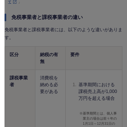
て
」
免税事業者と課税事業者の違い
免税事業者と課税事業者には、以下のような違いがありま
す。
区分
納税の有
要件
無
課税事業
消費税を
者
納める必
1.
基準期間における
要がある
課税売上高が1,000
万円を超える場合
※
基準期間とは、個人事
業主の場合は前々年の
1月1日～12月31日の