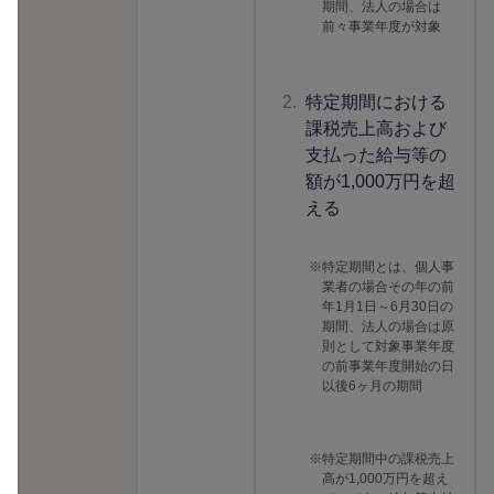
期間、法人の場合は
前々事業年度が対象
2.
特定期間における
課税売上高および
支払った給与等の
額が1,000万円を超
える
※
特定期間とは、個人事
業者の場合その年の前
年1月1日～6月30日の
期間、法人の場合は原
則として対象事業年度
の前事業年度開始の日
以後6ヶ月の期間
※
特定期間中の課税売上
高が1,000万円を超え