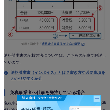
引用：国税庁「
適格請求書等保存法式の概要
」
適格請求書の記載方法については、こちらの記事で解説し
ています。
適格請求書（インボイス）とは？書き方や必要事項を
わかりやすく紹介
免税事業者へ仕事を発注している場合
バナー
免税事業者へ仕事を発注している場合、仕入先である売手