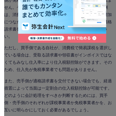
側が免税事業者のままでいると、適格請求書を受け取れま
せん。その結果、免税事業者（売手側）へ支払った報酬
は、消費税の仕入税額控除ができないため、税負担の増加
につながります。売手側である免税事業者に対して、適格
請求書発行事業者へ登録しているか確認してみてくださ
い。
ただし、買手側である自社が、消費税で簡易課税を選択し
ている場合は、受取る請求書や領収書がインボイスではな
くてもみなし仕入率により仕入税額控除ができます。その
ため、仕入先が免税事業者でも問題がありません。
また、売手側が適格請求書を交付できない場合でも、経過
措置によって当面は一定割合の仕入税額控除が可能です。
どのように会計処理をすべきか判断するためには、買手
側・売手側のそれぞれが課税事業者か免税事業者かを、お
互いに明らかにしておく必要があるでしょう。