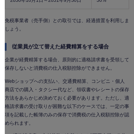
2030年10月1日～2031年9月30日
30%
免税事業者（売手側）との取引では、経過措置を利用しま
しょう。
従業員が立て替えた経費精算をする場合
企業が経費精算する場合、原則的に適格請求書を受領して
保存しないと消費税の仕入税額控除ができません。
Webショップへの支払い、交通費精算、コンビニ・個人
商店での購入・タクシー代など、領収書やレシートの保存
方法をあらかじめ決めておく必要があります。ただし、適
格請求書の受け取りが困難な以下のケースでは、一定の事
項を記載した帳簿のみの保存で消費税の仕入税額控除が認
められます。