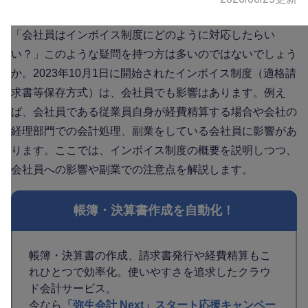
「会社員はインボイス制度にどのように対応したらい
い？」このような疑問を持つ方は多いのではないでしょう
か。2023年10月1日に開始されたインボイス制度（適格請
求書等保存方式）は、会社員でも影響はあります。例え
ば、会社員である従業員自身が経費精算する場合や会社の
経理部門での会計処理、副業をしている会社員に影響があ
ります。ここでは、インボイス制度の概要を説明しつつ、
会社員への影響や副業での注意点を解説します。
帳簿・決算書作成を自動化！
帳簿・決算書の作成、請求書発行や経費精算もこ
れひとつで効率化。使いやすさを追求したクラウ
ド会計サービス。
今なら
「弥生会計 Next」スタート応援キャンペー