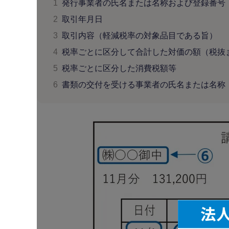
1
発行事業者の氏名または名称および登録番号
2
取引年月日
3
取引内容（軽減税率の対象品目である旨）
4
税率ごとに区分して合計した対価の額（税抜
5
税率ごとに区分した消費税額等
6
書類の交付を受ける事業者の氏名または名称