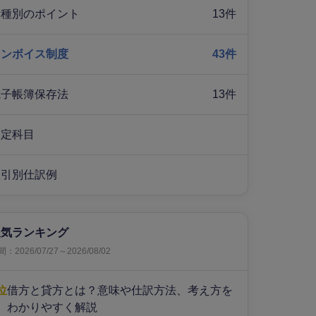
業種別のポイント
13件
インボイス制度
43件
電子帳簿保存法
13件
勘定科目
取引別仕訳例
人気ランキング
：2026/07/27～2026/08/02
位
借方と貸方とは？意味や仕訳方法、考え方を
わかりやすく解説