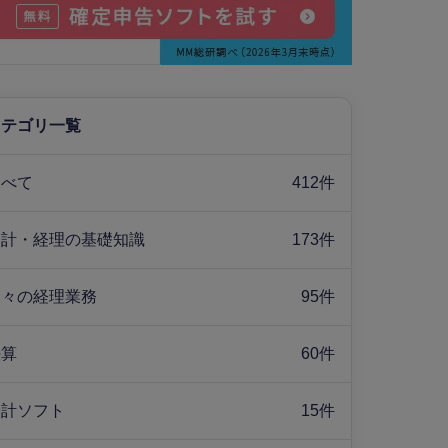
カテゴリ一覧
すべて
412件
会計・経理の基礎知識
173件
日々の経理業務
95件
決算
60件
会計ソフト
15件