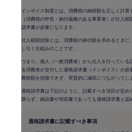
インボイス制度とは、消費税の納税額を正しく計算
（消費税の申告・納付義務のある事業者）が仕入税
請求書が必要になります。
仕入税額控除とは、消費税の納付額を求めるときに
し引く仕組みのことです。
つまり、個人（一般消費者）から仕入を行っている
る消費者が交付した適格請求書（インボイス）が必
費税額を控除できず、実質的に減収につながってし
適格請求書は下記のように、記載すべき項目が定め
限らず、納品書や領収書であっても適格請求書と認
適格請求書に記載すべき事項