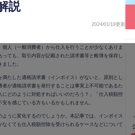
解説
2024/01/19
更新
、個人（一般消費者）から仕入を行うことが少なくありま
あっても、取引内容が記載された請求書等と帳簿を保存し
きました。
を満たした適格請求書（インボイス）がないと、原則とし
費者が適格請求書を発行することは事実上不可能であるた
入にどのように対処すればいいのだろう？」「仕入税額控
不安を感じている方もいるかもしれません。
のように変化するのでしょうか。本記事では、インボイス
がなくても仕入税額控除を受けられるケースなどについて