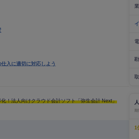
置
の仕入に適切に対応しよう
！法人向けクラウド会計ソフト「弥生会計 Next」
期間
1