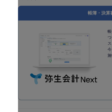
帳簿・決算
帳
つ
ス
今
施