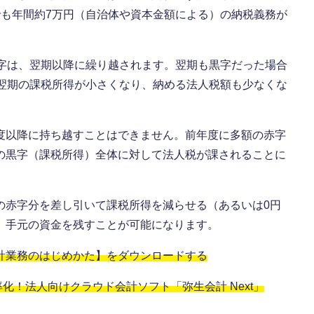
でも年間約7万円（自治体や資本金額による）の納税義務が
赤字は、翌期以降に繰り越されます。翌期も黒字だった場合
分翌期の課税所得が小さくなり、納める法人税額も少なくな
度以降に持ち越すことはできません。前年度に多額の赤字
の黒字（課税所得）全体に対して法人税が課されることに
の赤字分を差し引いて課税所得を減らせる（あるいは0円
、手元の資金を残すことが可能になります。
計業務のはじめかた】をダウンロードする
！法人向けクラウド会計ソフト「弥生会計 Next」