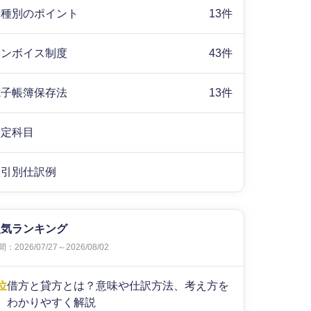
業種別のポイント
13件
インボイス制度
43件
電子帳簿保存法
13件
勘定科目
取引別仕訳例
人気ランキング
：2026/07/27～2026/08/02
位
借方と貸方とは？意味や仕訳方法、考え方を
わかりやすく解説