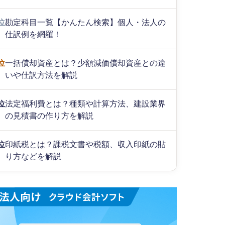
位
勘定科目一覧【かんたん検索】個人・法人の
仕訳例を網羅！
位
一括償却資産とは？少額減価償却資産との違
いや仕訳方法を解説
位
法定福利費とは？種類や計算方法、建設業界
の見積書の作り方を解説
位
印紙税とは？課税文書や税額、収入印紙の貼
り方などを解説