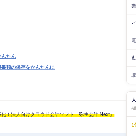
かんたん
簿書類の保存をかんたんに
期間
！法人向けクラウド会計ソフト「弥生会計 Next」
1