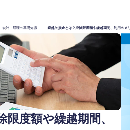
会計・経理の基礎知識
繰越欠損金とは？控除限度額や繰越期間、利用のメ
除限度額や繰越期間、