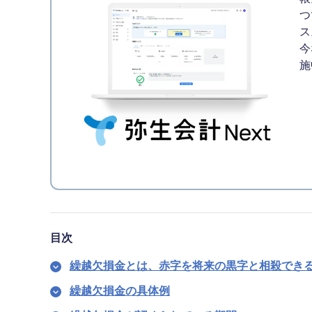
つ
ス
今
施
目次
繰越欠損金とは、赤字を将来の黒字と相殺でき
繰越欠損金の具体例