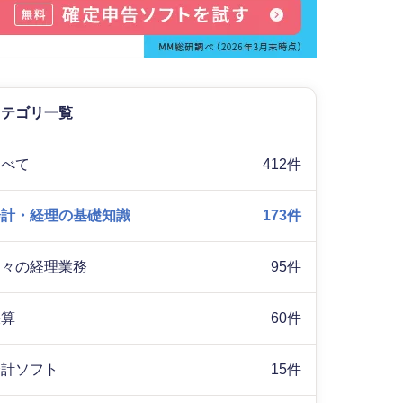
カテゴリ一覧
すべて
412件
会計・経理の基礎知識
173件
日々の経理業務
95件
決算
60件
会計ソフト
15件