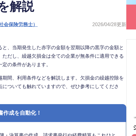
を解説
社会保険労務士）
2026/04/28
更新
ると、当期発生した赤字の金額を翌期以降の黒字の金額と
。ただし、繰越欠損金は全ての企業が無条件に適用できる
一定の条件があります。
越期間、利用条件などを解説します。欠損金の繰越控除を
点についても触れていますので、ぜひ参考にしてくださ
書作成を自動化！
簿・決算書の作成、請求書発行や経費精算もこれひと