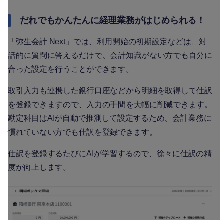
だれでもかんたんに経理業務がはじめられる！
「弥生会計 Next」では、利用開始の初期設定などは、対
話的に質問に答えるだけで、会計知識がない方でも自分に
合った設定を行うことができます。
取引入力も連携した銀行口座などから明細を取得して仕訳
を登録できますので、入力の手間を大幅に削減できます。
勘定科目はAIが自動で推測して設定するため、会計業務に
慣れていない方でも仕訳を登録できます。
仕訳を登録するたびにAIが学習するので、徐々に仕訳の精
度が向上します。