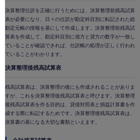
決算整理仕訳を正確に行うためには、決算整理前残高試算
表が必要になり、日々の仕訳が勘定科目別に転記された総
勘定元帳の情報を基にして作成します。決算整理前残高試
算表を作成して、勘定科目別に借方と貸方の数字が一致し
ていることが確認できれば、仕訳帳の処理が正しく行われ
ていることがわかります。
決算整理後残高試算表
残高試算表は、決算整理の後にも作成されることがありま
すが、これを決算整理後残高試算表と呼びます。決算整理
後残高試算表を作る目的は、貸借対照表と損益計算書を作
成する際に転記するためです。決算整理後残高試算表は、
決算書の基になる大切な書類といえます。