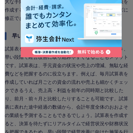
大な手間と労力がかかります。月次など定期的に試算表を
作成することで、帳簿のミスを早期に発見し、スムーズに
修正できるでしょう。
早い段階で経営改善に取り組むことができる
試算表を作成すると短期スパンで自社の業績を確認でき、
早い段階で経営改善に取り組みやすくなることもメリット
です。試算表は、手元資金の状況や売上の増減、無駄な経
費などを把握するのに役立ちます。例えば、毎月試算表を
作成していれば月ごとの資金の流れや売上も細かくチェッ
クできるうえ、売上高・利益を前年の同時期と比較した
り、前月・前々月と比較したりすることも可能です。試算
表に表れた途中経過の数値から、会計年度全体のおおよそ
の業績を予測することもできるでしょう。試算表を作成す
ると、決算を待たずにリアルタイムで経営状況や財務状況
を把握できるため、早い段階で経営改善に向けた施策を行