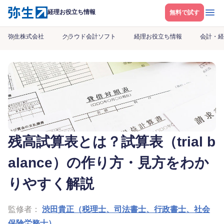
メニ
経理お役立ち情報
無料で試す
弥生株式会社
クラウド会計ソフト
経理お役立ち情報
会計・経
残高試算表とは？試算表（trial b
alance）の作り方・見方をわか
りやすく解説
監修者：
渋田貴正（税理士、司法書士、行政書士、社会
保険労務士）