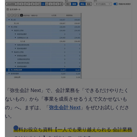
「弥生会計 Next」で、会計業務を「できるだけやりたく
ないもの」から「事業を成長させるうえで欠かせないも
の」へ。まずは、「
弥生会計 Next
」をぜひお試しくださ
い。
無料お役立ち資料【一人でも乗り越えられる 会計業務