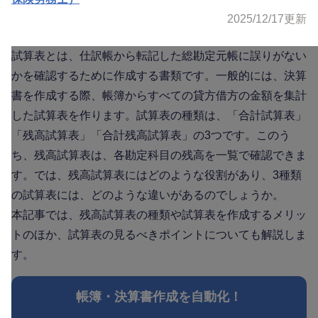
2025/12/17
更新
試算表とは、仕訳帳から転記した総勘定元帳に誤りがない
かを確認するために作成する書類です。一般的には、決算
書を作成する際、帳簿からすべての貸方借方の金額を集計
した試算表を作ります。試算表の種類は、「合計試算表」
「残高試算表」「合計残高試算表」の3つです。このう
ち、残高試算表は、各勘定科目の残高を一覧で確認できま
す。では、残高試算表にはどのような役割があり、3種類
の試算表には、どのような違いがあるのでしょうか。
本記事では、残高試算表の種類や試算表を作成するメリッ
トのほか、試算表の見るべきポイントについても解説しま
す。
帳簿・決算書作成を自動化！