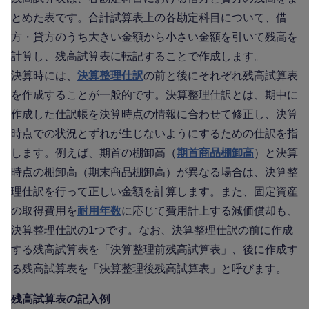
とめた表です。合計試算表上の各勘定科目について、借
方・貸方のうち大きい金額から小さい金額を引いて残高を
計算し、残高試算表に転記することで作成します。
決算時には、
決算整理仕訳
の前と後にそれぞれ残高試算表
を作成することが一般的です。決算整理仕訳とは、期中に
作成した仕訳帳を決算時点の情報に合わせて修正し、決算
時点での状況とずれが生じないようにするための仕訳を指
します。例えば、期首の棚卸高（
期首商品棚卸高
）と決算
時点の棚卸高（期末商品棚卸高）が異なる場合は、決算整
理仕訳を行って正しい金額を計算します。また、固定資産
の取得費用を
耐用年数
に応じて費用計上する減価償却も、
決算整理仕訳の1つです。なお、決算整理仕訳の前に作成
する残高試算表を「決算整理前残高試算表」、後に作成す
る残高試算表を「決算整理後残高試算表」と呼びます。
残高試算表の記入例