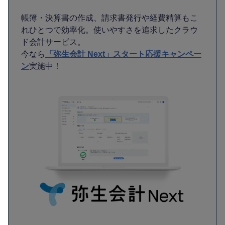
帳簿・決算書の作成、請求書発行や経費精算もこ
れひとつで効率化。使いやすさを追求したクラウ
ド会計サービス。
今なら
「弥生会計 Next」スタート応援キャンペー
ン
実施中！