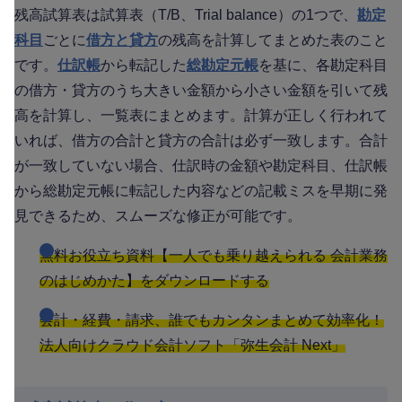
残高試算表は試算表（T/B、Trial balance）の1つで、
勘定
科目
ごとに
借方と貸方
の残高を計算してまとめた表のこと
です。
仕訳帳
から転記した
総勘定元帳
を基に、各勘定科目
の借方・貸方のうち大きい金額から小さい金額を引いて残
高を計算し、一覧表にまとめます。計算が正しく行われて
いれば、借方の合計と貸方の合計は必ず一致します。合計
が一致していない場合、仕訳時の金額や勘定科目、仕訳帳
から総勘定元帳に転記した内容などの記載ミスを早期に発
見できるため、スムーズな修正が可能です。
無料お役立ち資料【一人でも乗り越えられる 会計業務
のはじめかた】をダウンロードする
会計・経費・請求、誰でもカンタンまとめて効率化！
法人向けクラウド会計ソフト「弥生会計 Next」