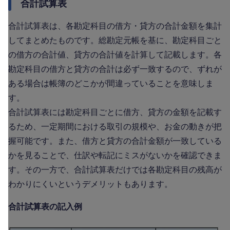
合計試算表
合計試算表は、各勘定科目の借方・貸方の合計金額を集計
してまとめたものです。総勘定元帳を基に、勘定科目ごと
の借方の合計値、貸方の合計値を計算して記載します。各
勘定科目の借方と貸方の合計は必ず一致するので、ずれが
ある場合は帳簿のどこかが間違っていることを意味しま
す。
合計試算表には勘定科目ごとに借方、貸方の金額を記載す
るため、一定期間における取引の規模や、お金の動きが把
握可能です。また、借方と貸方の合計金額が一致している
かを見ることで、仕訳や転記にミスがないかを確認できま
す。その一方で、合計試算表だけでは各勘定科目の残高が
わかりにくいというデメリットもあります。
合計試算表の記入例