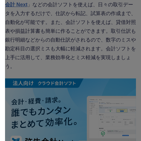
会計 Next
」などの会計ソフトを使えば、日々の取引デー
タを入力するだけで、仕訳から転記、試算表の作成まで、
自動化が可能です。また、会計ソフトを使えば、貸借対照
表や損益計算書も簡単に作ることができます。取引仕訳も
銀行明細などからの自動仕訳がされるので、数字のミスや
勘定科目の選択ミスも大幅に軽減されます。会計ソフトを
上手に活用して、業務効率化とミス軽減を実現しましょ
う。