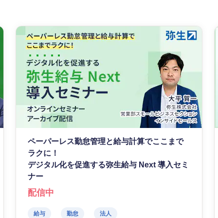
ペーパーレス勤怠管理と給与計算でここまで
ラクに！
デジタル化を促進する弥生給与 Next 導入セミ
ナー
配信中
給与
勤怠
法人